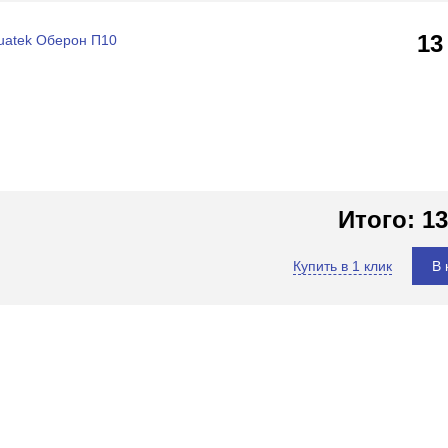
13
uatek Оберон П10
Итого:
13
Купить в 1 клик
В 