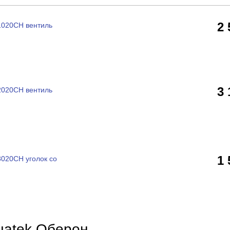
2
1020CH вентиль
3
2020CH вентиль
1
3020CH уголок со
uatek Оберон