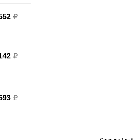
 552
 142
 593
Страница
1
из
5