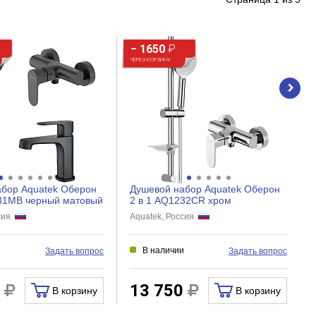
− 1650
₽
ЧЕРЕЗ КОРЗИНУ
абор Aquatek Оберон
Душевой набор Aquatek Оберон
231MB черный матовый
2 в 1 AQ1232CR хром
ссия
Aquatek, Россия
и
В наличии
Задать вопрос
Задать вопрос
0
13 750
В корзину
В корзину