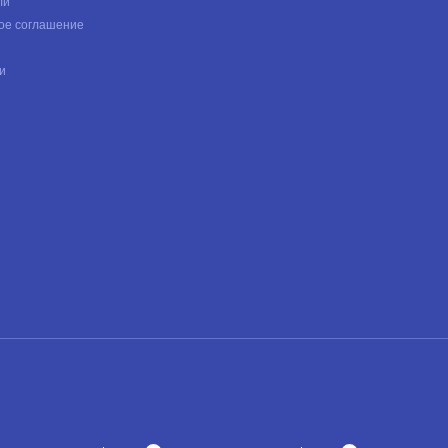
ли
ое соглашение
и