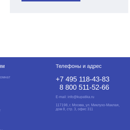
ям
Телефоны и адрес
комнат
+7 495 118-43-83
8 800 511-52-66
E-mail:
info@kupatika.ru
117198, г. Москва, ул. Миклухо-Маклая,
дом 8, стр. 3, офис 311
т