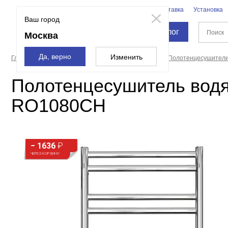
Бренды
Доставка
Установка
Москва
Ваш город
Каталог
Москва
Да, верно
Изменить
Главная страница
Полотенцесушители, карнизы
Полотенцесушител
Полотенцесушитель водя
RO1080CH
− 1636
₽
ЧЕРЕЗ КОРЗИНУ