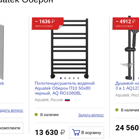
− 1636
₽
− 4912
₽
ЧЕРЕЗ КОРЗИНУ
ЧЕРЕЗ КОРЗИНУ
ek
Полотенцесушитель водяной
Душевой н
Aquatek Оберон П10 50x80
3 в 1 AQ1
черный, AQ RO1080BL
Aquatek, Ро
Aquatek, Россия
В наличи
адать вопрос
В наличии
Задать вопрос
24 56
комплекте
13 630
В корзину