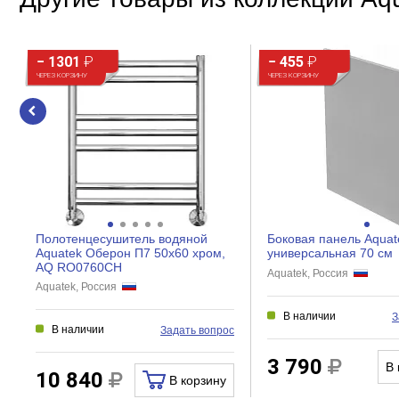
− 1301
₽
− 455
₽
ЧЕРЕЗ КОРЗИНУ
ЧЕРЕЗ КОРЗИНУ
Полотенцесушитель водяной
Боковая панель Aquat
Aquatek Оберон П7 50x60 хром,
универсальная 70 см
AQ RO0760CH
Aquatek, Россия
Aquatek, Россия
В наличии
З
В наличии
Задать вопрос
3 790
В 
10 840
В корзину