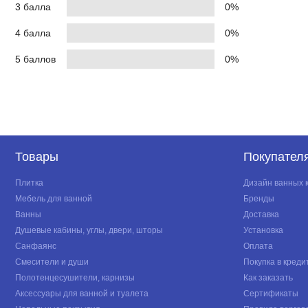
3 балла
0%
4 балла
0%
5 баллов
0%
Товары
Покупател
Плитка
Дизайн ванных 
Мебель для ванной
Бренды
Ванны
Доставка
Душевые кабины, углы, двери, шторы
Установка
Санфаянс
Оплата
Смесители и души
Покупка в креди
Полотенцесушители, карнизы
Как заказать
Аксессуары для ванной и туалета
Сертификаты