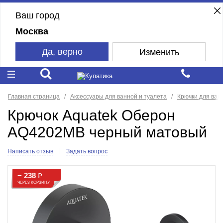
Ваш город
Москва
Да, верно
Изменить
Главная страница
Аксессуары для ванной и туалета
Крючки для ван
Крючок Aquatek Оберон
AQ4202MB черный матовый
Написать отзыв
Задать вопрос
− 238
₽
ЧЕРЕЗ КОРЗИНУ