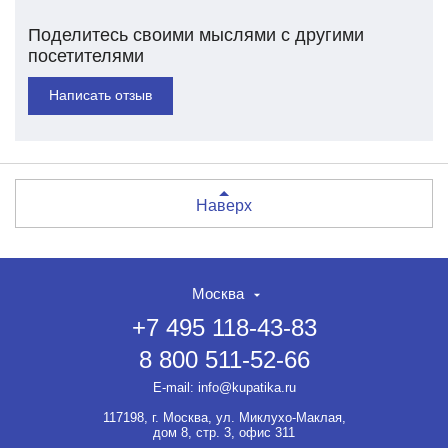
Поделитесь своими мыслями с другими
посетителями
Написать отзыв
Наверх
Москва
+7 495 118-43-83
8 800 511-52-66
НЕТ СКИДКИ НА ТОВАР?!
ОФОРМЛЯЙТЕ ЗАКАЗ И
E-mail:
info@kupatika.ru
ВЫ ПОЛУЧИТЕ ЕЁ ДО 20%
117198, г. Москва, ул. Миклухо-Маклая,
Если товар не участвует ни в
дом 8, стр. 3, офис 311
какой акции, оформляйте