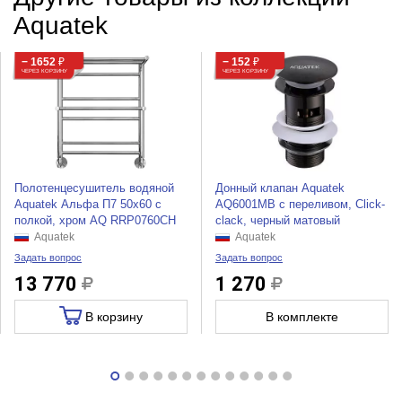
Aquatek
− 1652
₽
− 152
₽
ЧЕРЕЗ КОРЗИНУ
ЧЕРЕЗ КОРЗИНУ
Полотенцесушитель водяной
Донный клапан Aquatek
Aquatek Альфа П7 50x60 с
AQ6001MB с переливом, Click-
полкой, хром AQ RRP0760CH
clack, черный матовый
Aquatek
Aquatek
Задать вопрос
Задать вопрос
13 770
1 270
В корзину
В комплекте