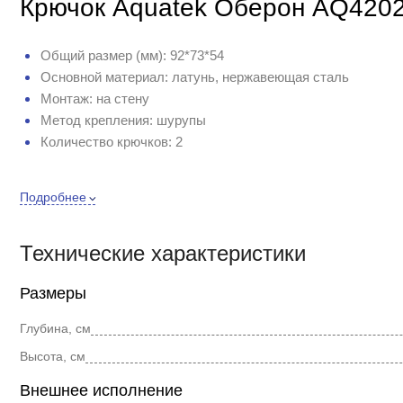
Крючок Aquatek Оберон AQ420
Общий размер (мм): 92*73*54
Основной материал: латунь, нержавеющая сталь
Монтаж: на стену
Метод крепления: шурупы
Количество крючков: 2
На фото могут быть отображены дополнительные опции, обр
Подробнее
право, без уведомления, вносить изменения в конструкцию,
потребительских свойств, с целью улучшения его технически
Технические характеристики
Размеры
Глубина, см
Высота, см
Внешнее исполнение