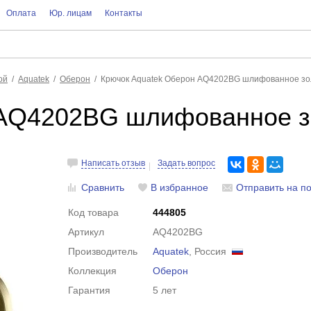
Оплата
Юр. лицам
Контакты
ой
Aquatek
Оберон
Крючок Aquatek Оберон AQ4202BG шлифованное зо
 AQ4202BG шлифованное з
Написать отзыв
Задать вопрос
Сравнить
В избранное
Отправить на по
Код товара
444805
Артикул
AQ4202BG
Производитель
Aquatek
, Россия
Коллекция
Оберон
Гарантия
5 лет