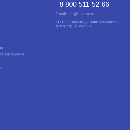
8 800 511-52-66
E-mail:
info@kupatika.ru
117198, г. Москва, ул. Миклухо-Маклая,
дом 8, стр. 3, офис 311
т
ли
ое соглашение
и