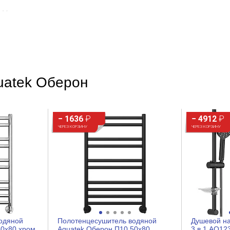
Матовое золото
Округлая
Современный
Матовое
uatek Оберон
Латунь
Стена
− 1636
₽
− 4912
₽
ЧЕРЕЗ КОРЗИНУ
ЧЕРЕЗ КОРЗИНУ
Круглая
Шурупы
2
одяной
Полотенцесушитель водяной
Душевой н
0x80 хром,
Aquatek Оберон П10 50x80
3 в 1 AQ1