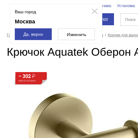
Бренды
Доставка
Установка
Москва
Ваш город
Каталог
Москва
Да, верно
Изменить
Главная страница
Аксессуары для ванной и туалета
Крючки для ванн
Крючок Aquatek Оберон
− 302
₽
ЧЕРЕЗ КОРЗИНУ