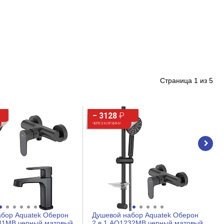
Страница
1
из
5
− 3128
₽
ЧЕРЕЗ КОРЗИНУ
абор Aquatek Оберон
Душевой набор Aquatek Оберон
231MB черный матовый
2 в 1 AQ1232MB черный матовый