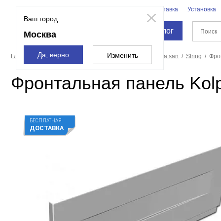
Бренды
Доставка
Установка
Москва
Ваш город
Каталог
Москва
Да, верно
Изменить
Главная страница
Ванны
Экраны для ванн
Kolpa san
String
Фро
Фронтальная панель Kolp
БЕСПЛАТНАЯ
ДОСТАВКА