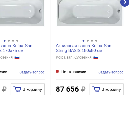
ванна Kolpa-San
Акриловая ванна Kolpa-San
IS 170x75 см
String BASIS 180x80 см
Словения
Kolpa san, Словения
ичии
Нет в наличии
Задать вопрос
Задать вопрос
5
87 656
В корзину
В корзину