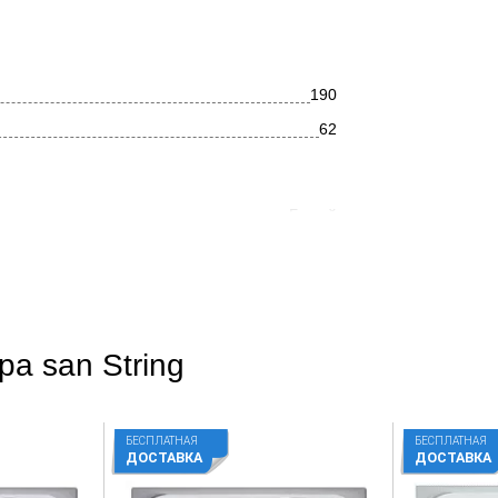
190
62
Белый
Прямоугольная
Современный
Глянцевое
pa san String
Акрил
Фронтальное
БЕСПЛАТНАЯ
БЕСПЛАТНАЯ
ДОСТАВКА
ДОСТАВКА
Нет