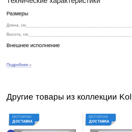
Технические характеристики
Размеры
Длина, см
Высота, см
Внешнее исполнение
Цвет
Подробнее
Форма
Стиль
Покрытие
Другие товары из коллекции Kol
Дополнительно
Материал
Расположение
БЕСПЛАТНАЯ
БЕСПЛАТНАЯ
ДОСТАВКА
ДОСТАВКА
Регулировка высоты