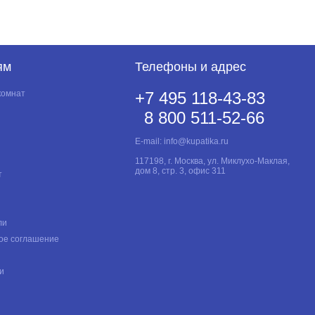
ям
Телефоны и адрес
комнат
+7 495 118-43-83
8 800 511-52-66
E-mail:
info@kupatika.ru
117198, г. Москва, ул. Миклухо-Маклая,
дом 8, стр. 3, офис 311
т
ли
ое соглашение
и