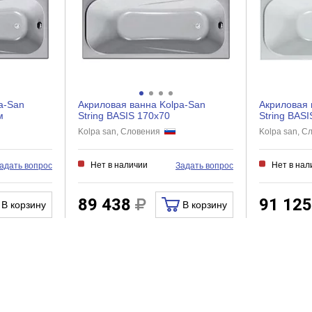
Нет
Нет
Нет
a-San
Акриловая ванна Kolpa-San
Акриловая 
м
String BASIS 170x70
String BAS
Kolpa san, Словения
Kolpa san, 
Нет в наличии
Нет в нал
адать вопрос
Задать вопрос
89 438
91 12
В корзину
В корзину