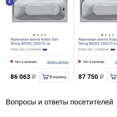
Регулировка ширины
Дверки
Створки
Акриловая ванна Kolpa-San
Акриловая ванна Kolp
String BASIS 150x70 см
String BASIS 160x70 с
Kolpa san, Словения
Kolpa san, Словения
Нет в наличии
Нет в наличии
Задать вопрос
З
86 063
87 750
В корзину
Вопросы и ответы посетителей