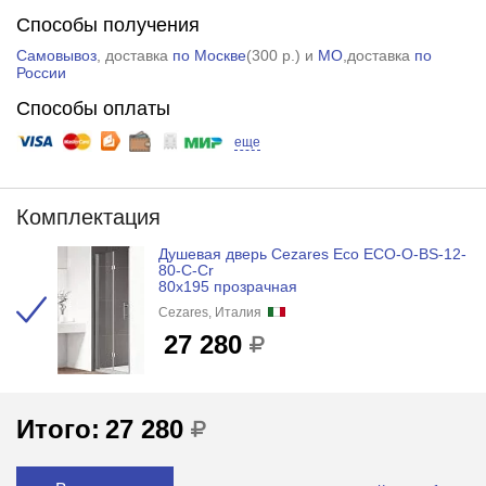
Способы получения
Самовывоз
, доставка
по Москве
(
300 р.
) и
МО
,доставка
по
России
Способы оплаты
еще
Комплектация
Душевая дверь Cezares Eco ECO-O-BS-12-
80-C-Cr
80x195 прозрачная
Cezares, Италия
27 280
Итого:
27 280