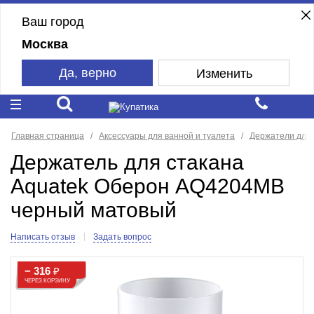
Ваш город
Москва
Да, верно
Изменить
Главная страница
Аксессуары для ванной и туалета
Держатели для 
Держатель для стакана
Aquatek Оберон AQ4204MB
черный матовый
Написать отзыв
Задать вопрос
− 316
₽
ЧЕРЕЗ КОРЗИНУ