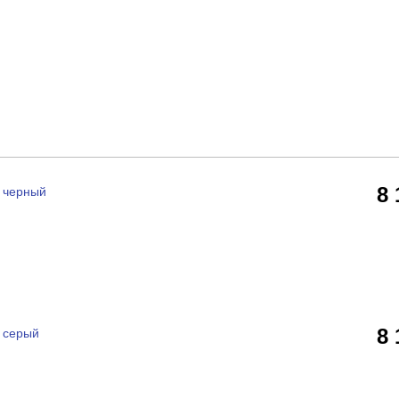
8
4 черный
8
4 серый