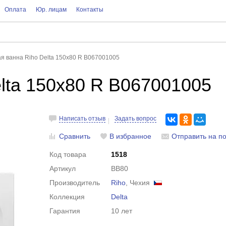
Оплата
Юр. лицам
Контакты
я ванна Riho Delta 150х80 R B067001005
lta 150х80 R B067001005
Написать отзыв
Задать вопрос
Сравнить
В избранное
Отправить на по
Код товара
1518
Артикул
BB80
Производитель
Riho
, Чехия
Коллекция
Delta
Гарантия
10 лет