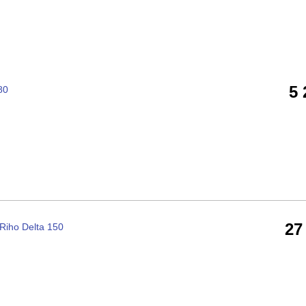
5
80
27
iho Delta 150