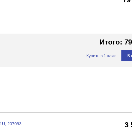
Итого:
79
Купить в 1 клик
В 
3
1U, 207093