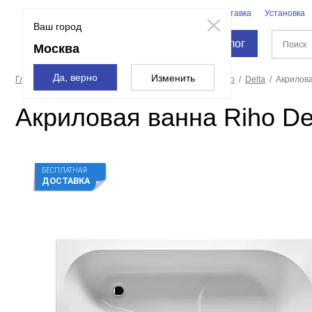
Бренды
Доставка
Установка
Москва
Ваш город
Каталог
Москва
Да, верно
Изменить
Главная страница
Ванны
Акриловые ванны
Riho
Delta
Акрилова
Акриловая ванна Riho De
БЕСПЛАТНАЯ
ДОСТАВКА