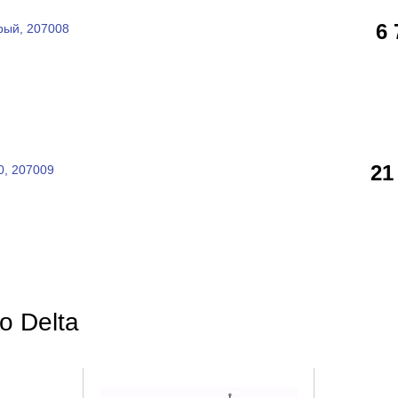
6
рый, 207008
21
0, 207009
o Delta