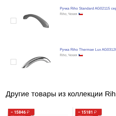
Ручка Riho Standard AG02115 се
Riho, Чехия
Ручка Riho Thermae Lux AG0312
Riho, Чехия
Другие товары из коллекции Rih
− 15846
₽
− 15181
₽