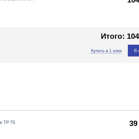
Итого:
104
Купить в 1 клик
В 
39
e TP 75