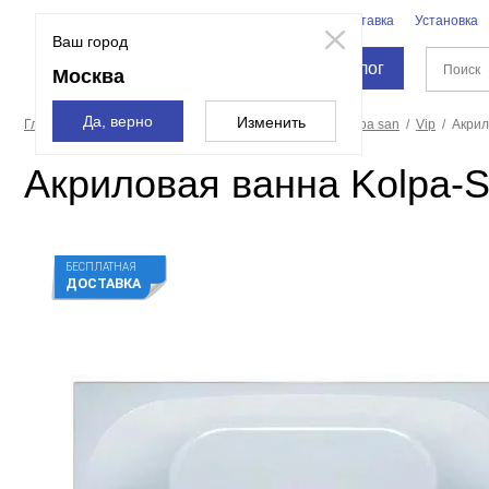
Бренды
Доставка
Установка
Москва
Ваш город
Каталог
Москва
Да, верно
Изменить
Главная страница
Ванны
Акриловые ванны
Kolpa san
Vip
Акрил
Акриловая ванна Kolpa-S
БЕСПЛАТНАЯ
ДОСТАВКА