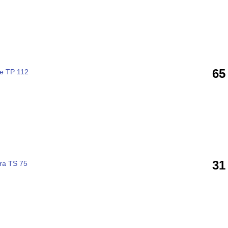
65
e TP 112
31
ra TS 75