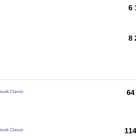
6
8
64
ezak Classic
11
ezak Classic