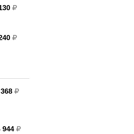
 130
 240
 368
4 944