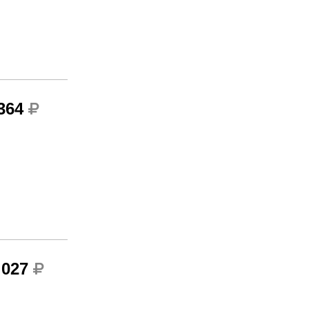
 364
 027