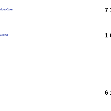
7
olpa-San
1
eaner
6