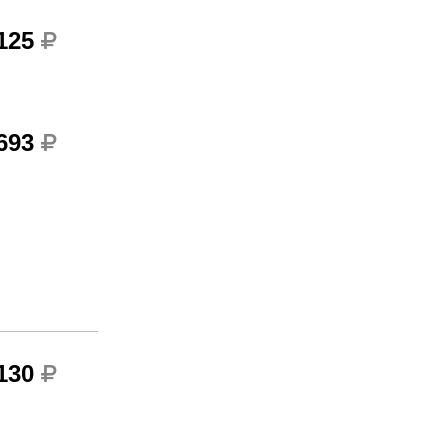
 125
 693
 130