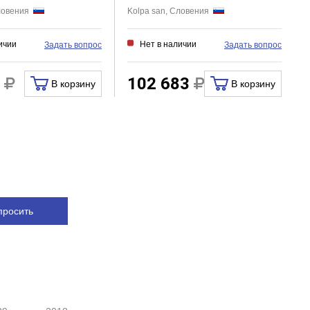
Словения
Kolpa san, Словения
ичии
Нет в наличии
Задать вопрос
Задать вопрос
8
102 683
В корзину
В корзину
просить