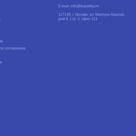
E-mail:
info@kupatika.ru
117198, г. Москва, ул. Миклухо-Маклая,
дом 8, стр. 3, офис 311
т
ли
ое соглашение
и