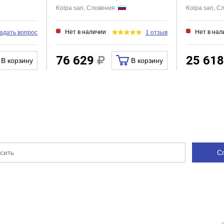
Kolpa san, Словения
Kolpa san, 
Нет в наличии
Нет в нал
адать вопрос
1 отзыв
76 629
25 61
В корзину
В корзину
С