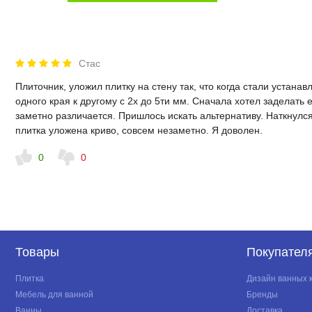
Стас
Плиточник, уложил плитку на стену так, что когда стали устана
одного края к другому с 2х до 5ти мм. Сначала хотел заделать 
заметно различается. Пришлось искать альтернативу. Наткнулся 
плитка уложена криво, совсем незаметно. Я доволен.
0
0
Товары
Покупател
Плитка
Дизайн ванных 
Мебель для ванной
Бренды
Ванны
Доставка