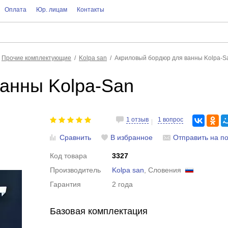
Оплата
Юр. лицам
Контакты
Прочие комплектующие
Kolpa san
Акриловый бордюр для ванны Kolpa-S
анны Kolpa-San
1 отзыв
1 вопрос
Сравнить
В избранное
Отправить на по
Код товара
3327
Производитель
Kolpa san
, Словения
Гарантия
2 года
Базовая комплектация