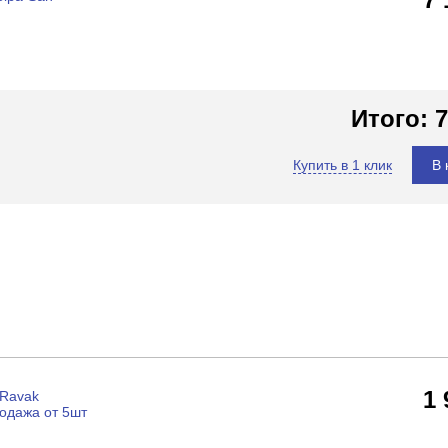
Итого:
7
Купить в 1 клик
В 
1
 Ravak
родажа от 5шт