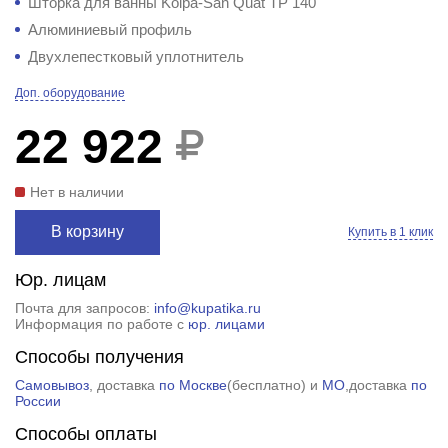
Шторка для ванны Kolpa-San Quat TP 140
Алюминиевый профиль
Двухлепестковый уплотнитель
Доп. оборудование
22 922
Нет в наличии
В корзину
Купить в 1 клик
Юр. лицам
Почта для запросов:
info@kupatika.ru
Информация по работе с
юр. лицами
Способы получения
Самовывоз
, доставка
по Москве
(
бесплатно
) и
МО
,доставка
по
России
Способы оплаты