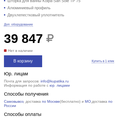
Шторка для ванны Kolpa-San Sole TP 75
Алюминиевый профиль
Двухлепестковый уплотнитель
Доп. оборудование
39 847
Нет в наличии
В корзину
Купить в 1 клик
Юр. лицам
Почта для запросов:
info@kupatika.ru
Информация по работе с
юр. лицами
Способы получения
Самовывоз
, доставка
по Москве
(
бесплатно
) и
МО
,доставка
по
России
Способы оплаты