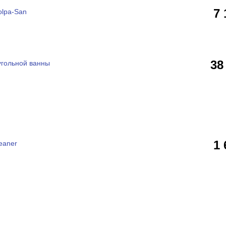
7
olpa-San
38
угольной ванны
1
eaner