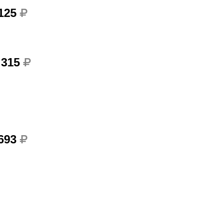
 125
 315
 693