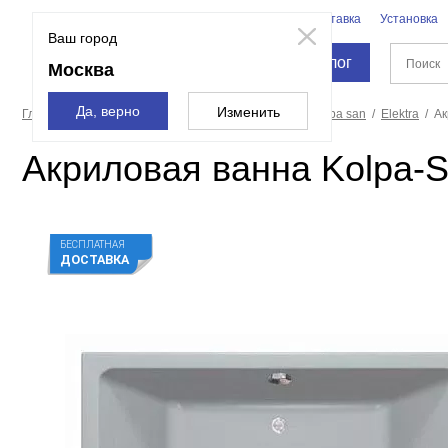
Бренды
Доставка
Установка
Москва
Ваш город
Каталог
Москва
Да, верно
Изменить
Главная страница
Ванны
Акриловые ванны
Kolpa san
Elektra
Ак
Акриловая ванна Kolpa-Sa
БЕСПЛАТНАЯ
ДОСТАВКА