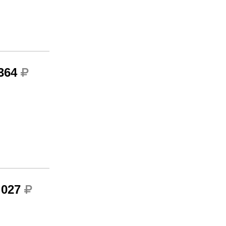
 364
 027