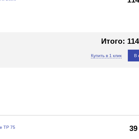
Итого:
114
Купить в 1 клик
В 
39
e TP 75