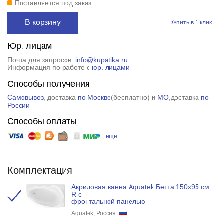
Поставляется под заказ
В корзину
Купить в 1 клик
Юр. лицам
Почта для запросов:
info@kupatika.ru
Информация по работе с
юр. лицами
Способы получения
Самовывоз
, доставка
по Москве
(
бесплатно
) и
МО
,доставка
по
России
Способы оплаты
еще
Комплектация
Акриловая ванна Aquatek Бетта 150х95 см
R с
фронтальной панелью
Aquatek, Россия