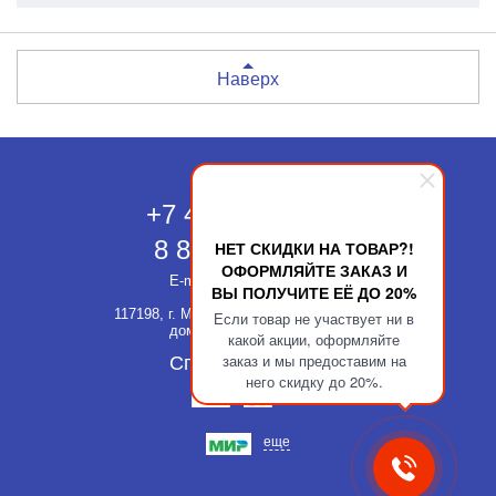
Наверх
Москва
+7 495 118-43-83
8 800 511-52-66
НЕТ СКИДКИ НА ТОВАР?!
ОФОРМЛЯЙТЕ ЗАКАЗ И
E-mail:
info@kupatika.ru
ВЫ ПОЛУЧИТЕ ЕЁ ДО 20%
117198, г. Москва, ул. Миклухо-Маклая,
Если товар не участвует ни в
дом 8, стр. 3, офис 311
какой акции, оформляйте
заказ и мы предоставим на
Способы оплаты
него скидку до 20%.
еще