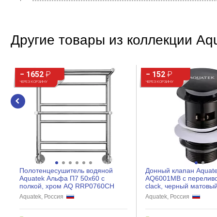
Другие товары из коллекции Aq
− 1652
₽
− 152
₽
ЧЕРЕЗ КОРЗИНУ
ЧЕРЕЗ КОРЗИНУ
Полотенцесушитель водяной
Донный клапан Aquat
Aquatek Альфа П7 50x60 с
AQ6001MB с переливом
полкой, хром AQ RRP0760CH
clack, черный матовы
Aquatek, Россия
Aquatek, Россия