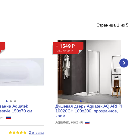
Страница
1
из
5
− 1549
₽
ЧЕРЕЗ КОРЗИНУ
ванна Aquatek
Душевая дверь Aquatek AQ ARI PI
estyle 150х70 см
10020CH 100x200, прозрачное,
хром
ссия
Aquatek, Россия
и
2 отзыва