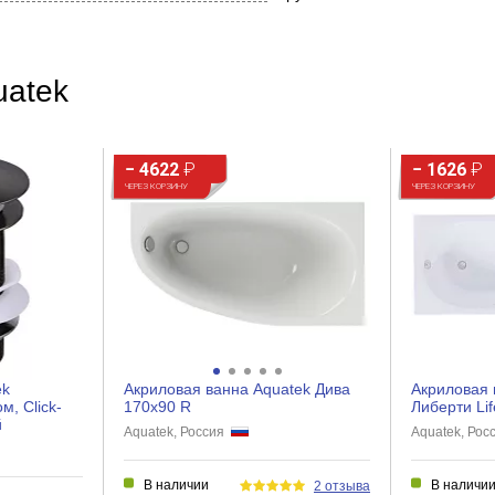
uatek
− 4622
₽
− 1626
₽
ЧЕРЕЗ КОРЗИНУ
ЧЕРЕЗ КОРЗИНУ
ek
Акриловая ванна Aquatek Дива
Акриловая 
, Click-
170х90 R
Либерти Lif
й
Aquatek, Россия
Aquatek, Ро
В наличии
В наличи
2 отзыва