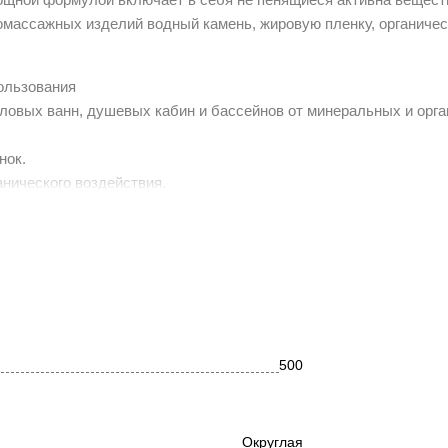
омассажных изделий водный камень, жировую пленку, органичес
ользования
овых ванн, душевых кабин и бассейнов от минеральных и орга
нок.
анического воздействия.
500
Округлая