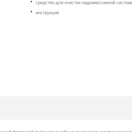
средство для очистки гидромассажной систем
инструкция
ощной формулой включает в себя не пенящиеся активна вещест