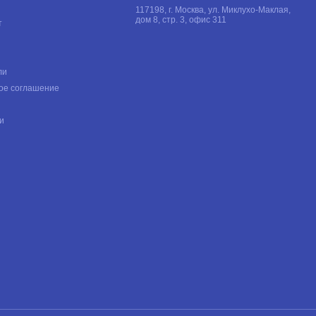
117198, г. Москва, ул. Миклухо-Маклая,
дом 8, стр. 3, офис 311
т
ли
ое соглашение
и