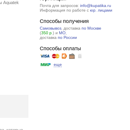
ы Aquatek
Почта для запросов:
info@kupatika.ru
Информация по работе с
юр. лицами
Способы получения
Самовывоз
, доставка
по Москве
(
350 р.
) и
МО
,
доставка
по России
Способы оплаты
еще
ва, которые