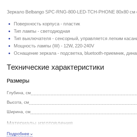
Зеркало Belbango SPC-RNG-800-LED-TCH-PHONE 80x80 см с 
Поверхность корпуса - пластик
Тип лампы - светодиодная
Тип выключателя - сенсорный, управляется легким касан
Мощность лампы (W) - 12W, 220-240V
Оснащение зеркала - подсветка, bluetooth-приемник, дин
Технические характеристики
Размеры
Глубина, см
Высота, см
Ширина, см
Материалы изготовления
Подробнее
Материал корпуса