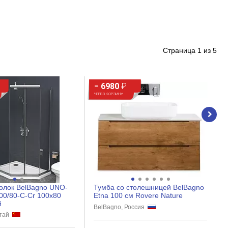
Страница
1
из
5
− 6980
₽
ЧЕРЕЗ КОРЗИНУ
олок BelBagno UNO-
Тумба со столешницей BelBagno
00/80-C-Cr 100x80
Etna 100 см Rovere Nature
й
BelBagno, Россия
итай