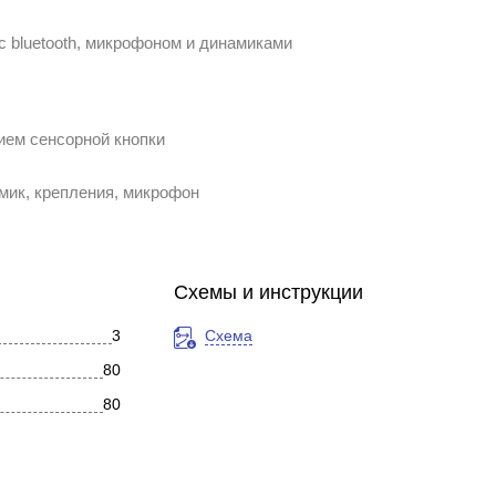
bluetooth, микрофоном и динамиками
ием сенсорной кнопки
амик, крепления, микрофон
Схемы и инструкции
3
Схема
80
80
Пластик