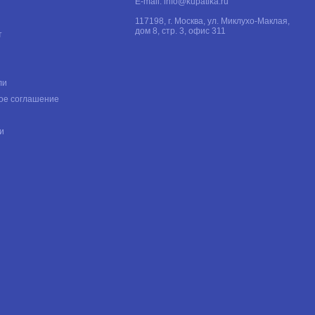
E-mail:
info@kupatika.ru
117198, г. Москва, ул. Миклухо-Маклая,
дом 8, стр. 3, офис 311
т
ли
ое соглашение
и