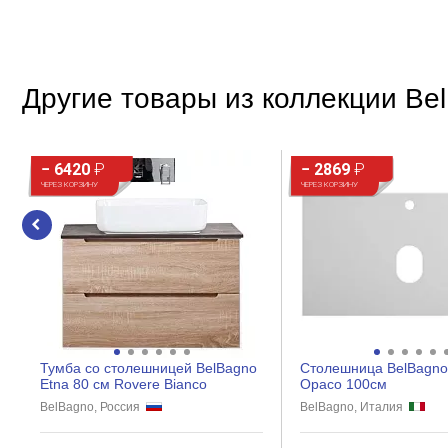
Внешнее исполнение
Стиль
Другие товары из коллекции Be
Форма зеркала
Оснащение
− 6420
₽
− 2869
₽
Подсветка
ЧЕРЕЗ КОРЗИНУ
ЧЕРЕЗ КОРЗИНУ
Розетки
Полки
Светильник
Антипар
Термометр
Часы
Тумба со столешницей BelBagno
Столешница BelBagno
Etna 80 см Rovere Bianco
Opaco 100см
Музыка
BelBagno, Россия
BelBagno, Италия
USB-порт