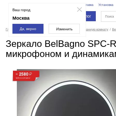
Бренды
Доставка
Установка
Москва
Ваш город
Каталог
Москва
Да, верно
Изменить
Главная страница
Мебель для ванной
Зеркала в ванную комнату
Be
Зеркало BelBagno SPC-R
микрофоном и динамика
− 2580
₽
ЧЕРЕЗ КОРЗИНУ