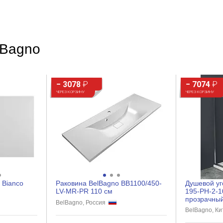
Современный
lBagno
Округлая
− 3078
₽
− 7074
₽
Есть
ЧЕРЕЗ КОРЗИНУ
ЧЕРЕЗ КОРЗИНУ
Нет
Нет
Нет
Нет
Нет
Нет
 Bianco
Раковина BelBagno BB1100/450-
Душевой уг
LV-MR-PR 110 см
195-PH-2-1
Есть
прозрачны
BelBagno, Россия
BelBagno, К
Нет