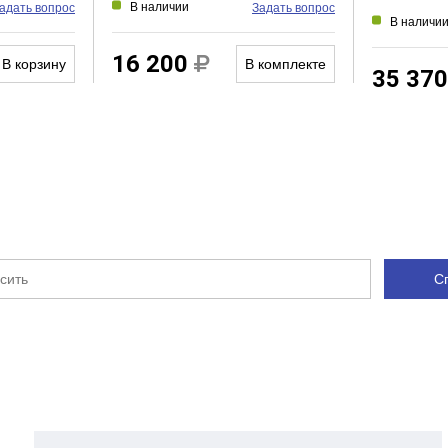
В наличии
адать вопрос
Задать вопрос
Есть
В наличи
Нет
16 200
В корзину
В комплекте
Сенсорный
35 37
Нет
 ванную комнату
С