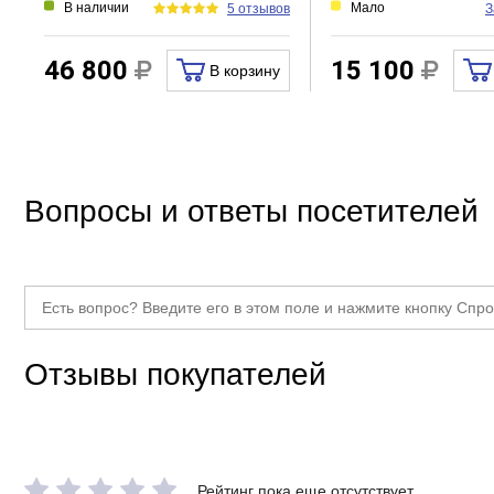
В наличии
Мало
5 отзывов
З
Bluetooth
Радио
46 800
15 100
В корзину
Тип выключателя
Косметическое зеркало
Прочие
Тип товара
Зеркало в
Вопросы и ответы посетителей
Отзывы покупателей
Рейтинг пока еще отсутствует