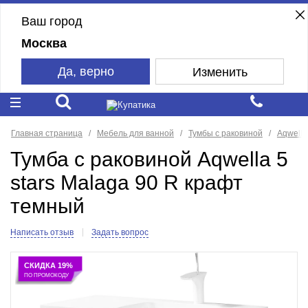
Ваш город
Москва
Да, верно
Изменить
Главная страница
Мебель для ванной
Тумбы с раковиной
Aqwella 
Тумба с раковиной Aqwella 5
stars Malaga 90 R крафт
темный
Написать отзыв
Задать вопрос
СКИДКА 19%
ПО ПРОМОКОДУ