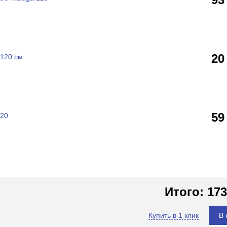
20
 120 см
59
120
Итого:
173
Купить в 1 клик
В 