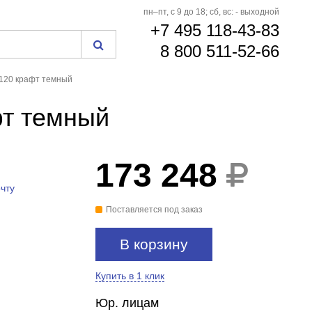
пн–пт, с 9 до 18; сб, вс: - выходной
+7 495 118-43-83
8 800 511-52-66
 120 крафт темный
фт темный
173 248
чту
Поставляется под заказ
В корзину
Купить в 1 клик
Юр. лицам