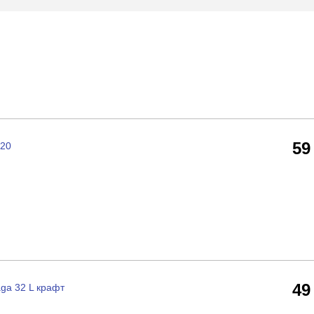
59
120
49
aga 32 L крафт