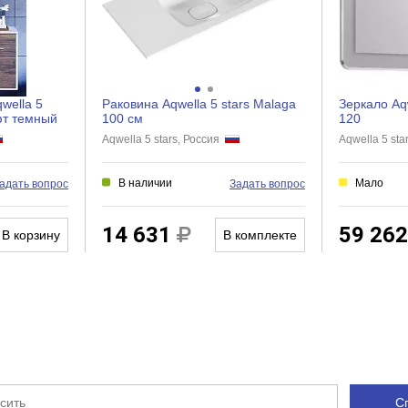
wella 5
Раковина Aqwella 5 stars Malaga
Зеркало Aqw
фт темный
100 см
120
Aqwella 5 stars, Россия
Aqwella 5 st
В наличии
Мало
адать вопрос
Задать вопрос
14 631
59 26
В корзину
В комплекте
С