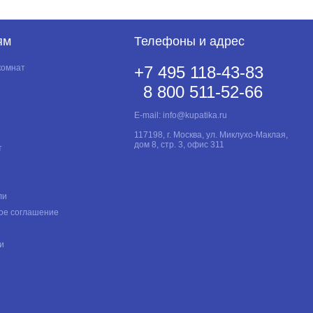
ям
Телефоны и адрес
комнат
+7 495 118-43-83
8 800 511-52-66
E-mail:
info@kupatika.ru
117198, г. Москва, ул. Миклухо-Маклая,
дом 8, стр. 3, офис 311
т
ли
ое соглашение
и