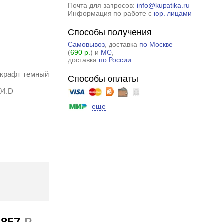
Почта для запросов:
info@kupatika.ru
Информация по работе с
юр. лицами
Способы получения
Самовывоз
, доставка
по Москве
(
690 р.
) и
МО
,
доставка
по России
0 крафт темный
Способы оплаты
04.D
еще
 857