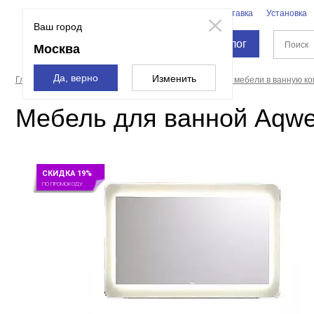
Бренды
Доставка
Установка
Москва
Ваш город
Каталог
Москва
Да, верно
Изменить
Главная страница
Мебель для ванной
Комплекты мебели в ванную ко
Мебель для ванной Aqwel
СКИДКА 19%
ПО ПРОМОКОДУ