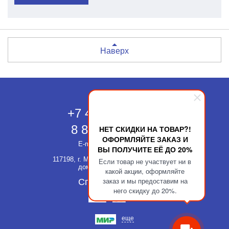
Наверх
Москва
+7 495 118-43-83
8 800 511-52-66
НЕТ СКИДКИ НА ТОВАР?!
ОФОРМЛЯЙТЕ ЗАКАЗ И
E-mail:
info@kupatika.ru
ВЫ ПОЛУЧИТЕ ЕЁ ДО 20%
117198, г. Москва, ул. Миклухо-Маклая,
Если товар не участвует ни в
дом 8, стр. 3, офис 311
какой акции, оформляйте
заказ и мы предоставим на
Способы оплаты
него скидку до 20%.
еще