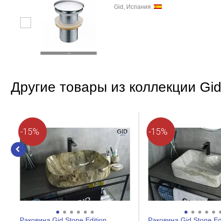
Gid, Испания
Другие товары из коллекции Gid
-15%
-15%
Раковина Gid Stone Edition
Раковина Gid Stone Ed