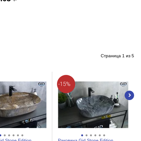
Страница
1
из
5
-15%
d Stone Edition
Раковина Gid Stone Edition