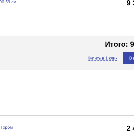
9
06 59 см
Итого:
9
Купить в 1 клик
В 
2
H хром