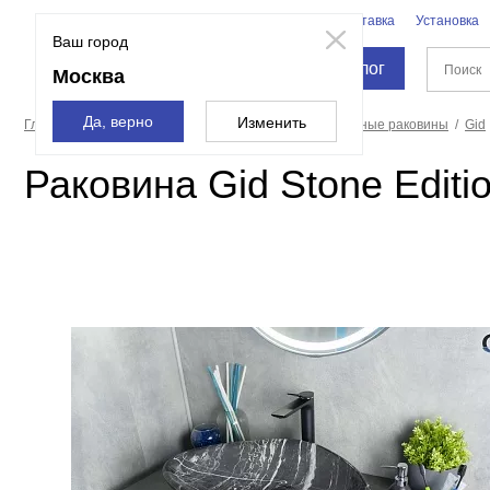
Бренды
Доставка
Установка
Москва
Ваш город
Каталог
Москва
Да, верно
Изменить
Главная страница
Санфаянс
Раковины
Накладные раковины
Gid
Раковина Gid Stone Edit