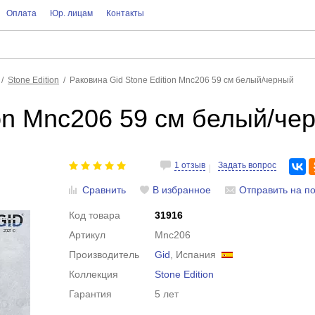
Оплата
Юр. лицам
Контакты
Stone Edition
Раковина Gid Stone Edition Mnc206 59 см белый/черный
ion Mnc206 59 см белый/че
1 отзыв
Задать вопрос
Сравнить
В избранное
Отправить на по
Код товара
31916
Артикул
Mnc206
Производитель
Gid
, Испания
Коллекция
Stone Edition
Гарантия
5 лет