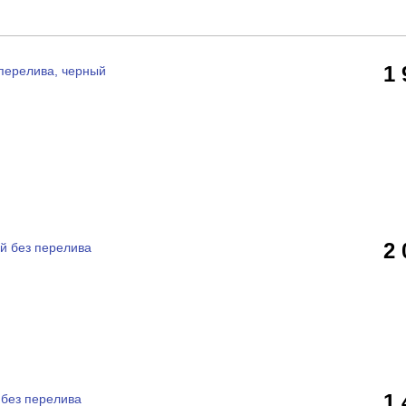
1
перелива, черный
2
й без перелива
1
без перелива