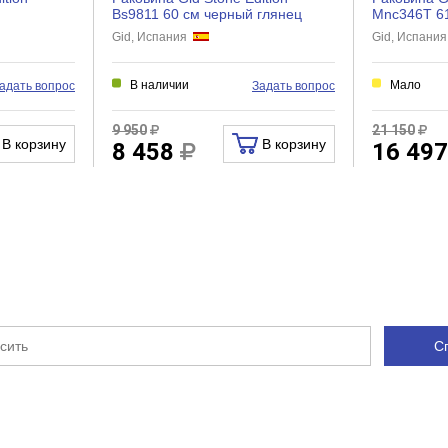
Bs9811 60 см черный глянец
Mnc346T 6
Gid, Испания
Gid, Испани
В наличии
Мало
адать вопрос
Задать вопрос
9 950
21 150
В корзину
В корзину
8 458
16 49
С