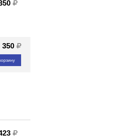
 350
 350
корзину
 423