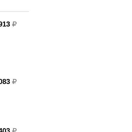
 913
 083
 403