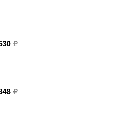
 530
 848