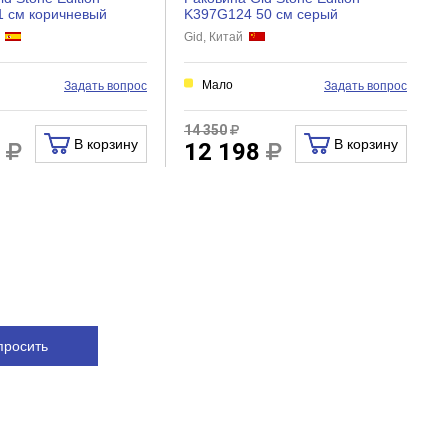
1 см коричневый
K397G124 50 см серый
я
Gid, Китай
Мало
Задать вопрос
Задать вопрос
14 350
В корзину
В корзину
7
12 198
просить