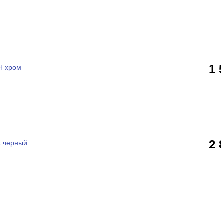
1
H хром
2
L черный