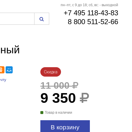
пн–пт, с 9 до 18; сб, вс: - выходной
+7 495 118-43-83
8 800 511-52-66
рный
Скидка
чту
11 000
9 350
Товар в наличии
В корзину