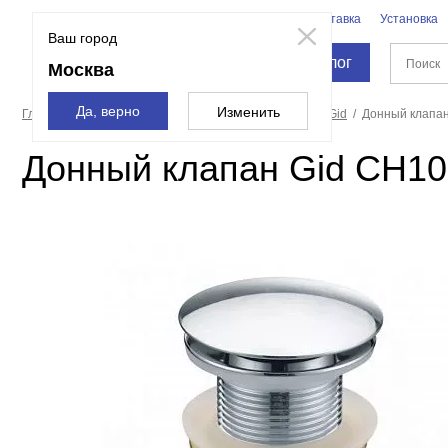
Бренды
Доставка
Установка
Москва
Ваш город
Каталог
Москва
Да, верно
Изменить
Главная страница
Санфаянс
Донные клапаны
Gid
Донный клапан
Донный клапан Gid CH10