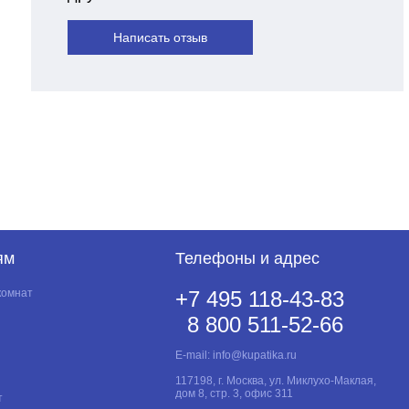
Написать отзыв
ям
Телефоны и адрес
комнат
+7 495 118-43-83
8 800 511-52-66
E-mail:
info@kupatika.ru
117198, г. Москва, ул. Миклухо-Маклая,
дом 8, стр. 3, офис 311
т