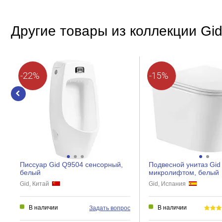
Форма
Стиль
Другие товары из коллекции Gi
Дополнительно
Материал
-22%
-15%
Перелив
Тип клапана
Назначение
Писсуар Gid Q9504 сенсорный,
Подвесной унитаз Gid
белый
микролифтом, белый
Gid, Китай
Gid, Испания
В наличии
В наличии
Задать вопрос