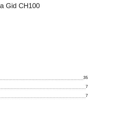
а Gid CH100
35
7
7
Хром
Глянцевое