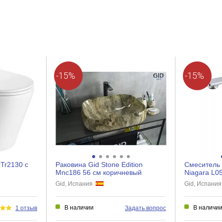
Круглая
Современный
d
Латунь
-15%
-15%
Нет
Внешний
Раковина
 Tr2130 с
Раковина Gid Stone Edition
Смеситель 
Mnc186 56 см коричневый
Niagara L0
Gid, Испания
Gid, Испани
В наличии
В наличи
1 отзыв
Задать вопрос