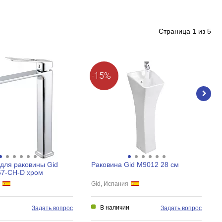
Страница
1
из
5
-15%
для раковины Gid
Раковина Gid M9012 28 см
57-CH-D хром
я
Gid, Испания
и
В наличии
Задать вопрос
Задать вопрос