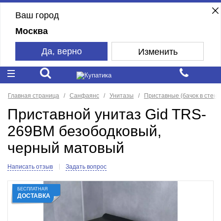
Ваш город
Москва
Да, верно
Изменить
Главная страница
Санфаянс
Унитазы
Приставные (бачок в стене
Приставной унитаз Gid TRS-
269BM безободковый,
черный матовый
Написать отзыв
Задать вопрос
БЕСПЛАТНАЯ
ДОСТАВКА