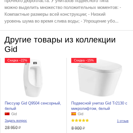
прочного дюропласта. У унитазов подвесного типа
можно выделить множество положительных моментов: -
Компактные размеры всей конструкции; - Низкий
уровень шума во время слива воды; - Упрощение убо...
Другие товары из коллекции
Gid
Скидка −22%
Скидка −15%
Писсуар Gid Q9504 сенсорный,
Подвесной унитаз Gid Tr2130 с
белый
микролифтом, белый
Gid
Gid
Задать вопрос
1 отзыв
28 950
8 900