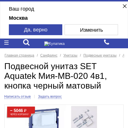
Ваш город
Москва
Да, верно
Изменить
Главная страница
Санфаянс
Унитазы
Подвесные унитазы
Aq
Подвесной унитаз SET
Aquatek Мия-MB-020 4в1,
кнопка черный матовый
Написать отзыв
Задать вопрос
− 5046
₽
ЧЕРЕЗ КОРЗИНУ