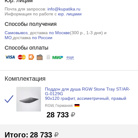
Юр. лицам
Почта для запросов:
info@kupatika.ru
Информация по работе с
юр. лицами
Способы получения
Самовывоз
, доставка
по Москве
(
300 р.
, 1-3 дня) и
МО
,доставка
по России
Способы оплаты
еще
Комплектация
Поддон для душа RGW Stone Tray ST/AR-
G-0129G
90x120 графит, ассиметричный, правый
RGW, Германия
28 733
Итого:
28 733