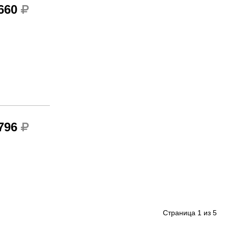
 660
 796
Страница
1
из
5