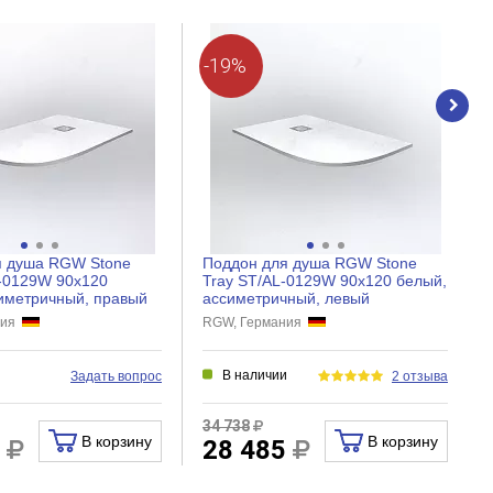
-19%
я душа RGW Stone
Поддон для душа RGW Stone
-0129W 90x120
Tray ST/AL-0129W 90x120 белый,
иметричный, правый
ассиметричный, левый
ния
RGW, Германия
и
В наличии
Задать вопрос
2 отзыва
34 738
В корзину
В корзину
4
28 485