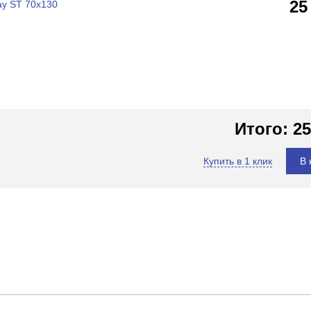
25
ay ST 70x130
Итого:
25
Купить в 1 клик
В 