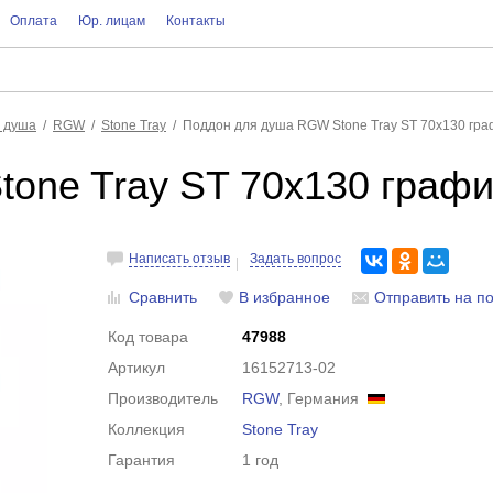
Оплата
Юр. лицам
Контакты
 душа
RGW
Stone Tray
Поддон для душа RGW Stone Tray ST 70x130 гра
one Tray ST 70x130 графи
Написать отзыв
Задать вопрос
Сравнить
В избранное
Отправить на по
Код товара
47988
Артикул
16152713-02
Производитель
RGW
, Германия
Коллекция
Stone Tray
Гарантия
1 год