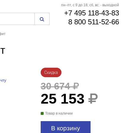
пн–пт, с 9 до 18; сб, вс: - выходной
+7 495 118-43-83
8 800 511-52-66
фит
т
Скидка
чту
30 674
25 153
Товар в наличии
В корзину