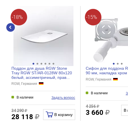
-18%
-15%
Поддон для душа RGW Stone
Сифон для поддона 
Tray RGW ST/AR-0128W 80x120
90 мм, накладка хром
белый, ассиметричный, прав...
RGW, Германия
RGW, Германия
В наличии
З
В наличии
Задать вопрос
4 256
В 
34 290
3 660
В корзину
28 118