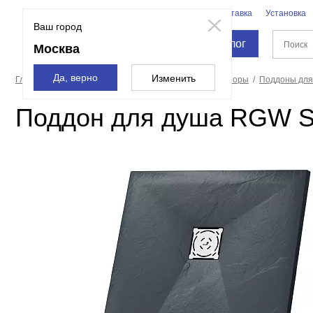
Бренды
Доставка
Установка
Москва
Ваш город
Каталог
Москва
Да, верно
Изменить
Главная страница
Душевые кабины, углы, двери, шторы
Поддоны для
Поддон для душа RGW St