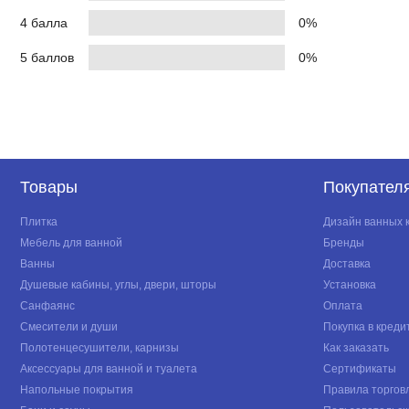
4 балла
0%
5 баллов
0%
Товары
Покупател
Плитка
Дизайн ванных 
Мебель для ванной
Бренды
Ванны
Доставка
Душевые кабины, углы, двери, шторы
Установка
Санфаянс
Оплата
Смесители и души
Покупка в креди
Полотенцесушители, карнизы
Как заказать
Аксессуары для ванной и туалета
Сертификаты
Напольные покрытия
Правила торгов