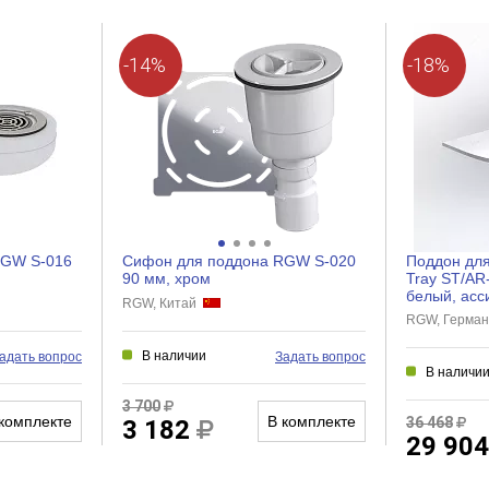
-14%
-18%
RGW S-016
Сифон для поддона RGW S-020
Поддон дл
90 мм, хром
Tray ST/AR
белый, асс
RGW, Китай
RGW, Герма
В наличии
адать вопрос
Задать вопрос
В наличи
3 700
комплекте
В комплекте
36 468
3 182
29 90