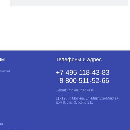
ям
Телефоны и адрес
комнат
+7 495 118-43-83
8 800 511-52-66
E-mail:
info@kupatika.ru
117198, г. Москва, ул. Миклухо-Маклая,
дом 8, стр. 3, офис 311
т
ли