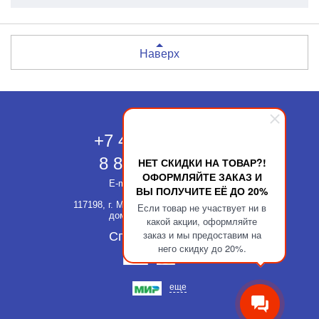
Наверх
Москва
+7 495 118-43-83
8 800 511-52-66
НЕТ СКИДКИ НА ТОВАР?!
ОФОРМЛЯЙТЕ ЗАКАЗ И
E-mail:
info@kupatika.ru
ВЫ ПОЛУЧИТЕ ЕЁ ДО 20%
117198, г. Москва, ул. Миклухо-Маклая,
Если товар не участвует ни в
дом 8, стр. 3, офис 311
какой акции, оформляйте
заказ и мы предоставим на
Способы оплаты
него скидку до 20%.
еще