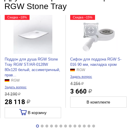
RGW Stone Tray
Скидка −18%
Скидка −15%
Поддон для душа RGW Stone
Сифон для поддона RGW S-
Tray RGW ST/AR-0128W
016 90 мм, накладка хром
80x120 белый, ассиметричный,
RGW
прав...
Задать вопрос
RGW
4 256
Задать вопрос
3 660
34 290
28 118
В комплекте
В корзину