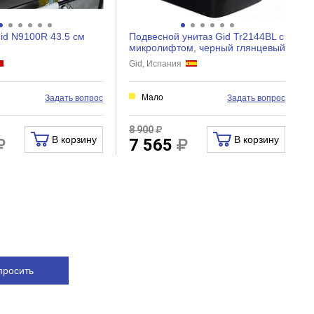
id N9100R 43.5 см
Подвесной унитаз Gid Tr2144BL с
микролифтом, черный глянцевый
Gid, Испания
и
Мало
Задать вопрос
Задать вопрос
8 900
В корзину
В корзину
7 565
просить