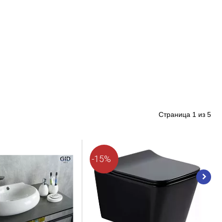
Страница
1
из
5
-15%