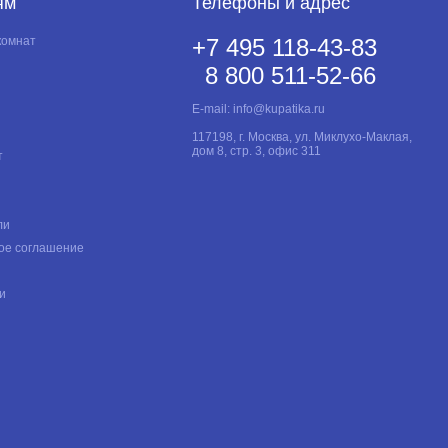
ям
Телефоны и адрес
комнат
+7 495 118-43-83
8 800 511-52-66
E-mail:
info@kupatika.ru
117198, г. Москва, ул. Миклухо-Маклая,
дом 8, стр. 3, офис 311
т
ли
ое соглашение
и