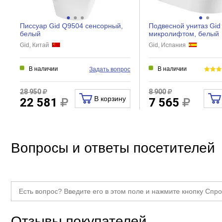
Писсуар Gid Q9504 сенсорный,
Подвесной унитаз Gid
белый
микролифтом, белый
Gid, Китай
Gid, Испания
В наличии
В наличии
Задать вопрос
28 950
8 900
В корзину
22 581
7 565
Вопросы и ответы посетителей
Отзывы покупателей