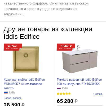
из качественного фарфора. Он отличается высокой
прочностью и прост в уходе: не задерживает
загрязнени...
Другие товары из коллекции
Iddis Edifice
− 4574
₽
− 10445
₽
ЧЕРЕЗ КОРЗИНУ
ЧЕРЕЗ КОРЗИНУ
Кухонная мойка Iddis Edifice
Тумба с раковиной Iddis Edifice
EDI44B0i77 44 см матовое
100 см капучино EDI10C0i95K
золото
Iddis
Iddis
1 отзыв
Задать вопрос
65 280
28 590