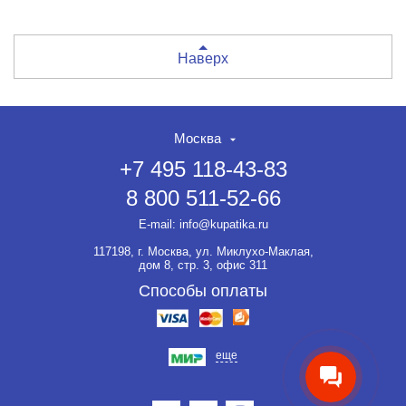
Наверх
Москва
+7 495 118-43-83
8 800 511-52-66
НЕТ СКИДКИ НА ТОВАР?!
ОФОРМЛЯЙТЕ ЗАКАЗ И
E-mail:
info@kupatika.ru
ВЫ ПОЛУЧИТЕ ЕЁ ДО 20%
117198, г. Москва, ул. Миклухо-Маклая,
Если товар не участвует ни в
дом 8, стр. 3, офис 311
какой акции, оформляйте
заказ и мы предоставим на
Способы оплаты
него скидку до 20%.
еще