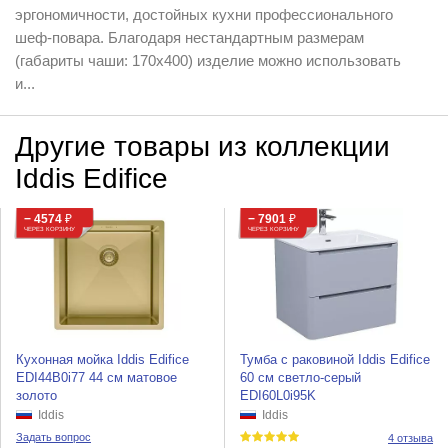
эргономичности, достойных кухни профессионального
шеф-повара. Благодаря нестандартным размерам
(габариты чаши: 170х400) изделие можно использовать
и...
Другие товары из коллекции
Iddis Edifice
− 4574
₽
− 7901
₽
ЧЕРЕЗ КОРЗИНУ
ЧЕРЕЗ КОРЗИНУ
Кухонная мойка Iddis Edifice
Тумба с раковиной Iddis Edifice
EDI44B0i77 44 см матовое
60 см светло-серый
золото
EDI60L0i95K
Iddis
Iddis
Задать вопрос
4 отзыва