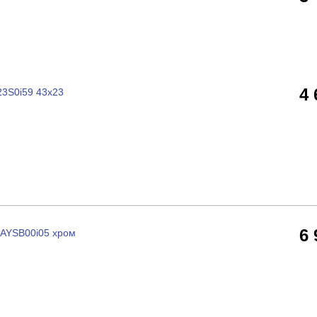
4
23S0i59 43x23
6
RAYSB00i05 хром