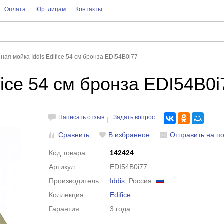
Оплата
Юр. лицам
Контакты
ная мойка Iddis Edifice 54 см бронза EDI54B0i77
fice 54 см бронза EDI54B0i
Написать отзыв
Задать вопрос
Сравнить
В избранное
Отправить на по
Код товара
142424
Артикул
EDI54B0i77
Производитель
Iddis
, Россия
Коллекция
Edifice
Гарантия
3 года