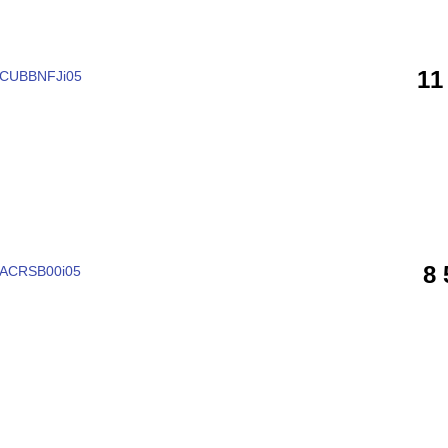
11
a CUBBNFJi05
8
s ACRSB00i05