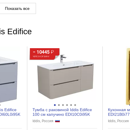
Показать все
s Edifice
− 10445
₽
ЧЕРЕЗ КОРЗИНУ
s Edifice
Тумба с раковиной Iddis Edifice
Кухонная мо
DI60L0i95K
100 см капучино EDI10C0i95K
EDI21B0i77
Iddis, Россия
Iddis, Росси