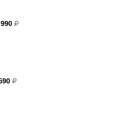
 990
 590