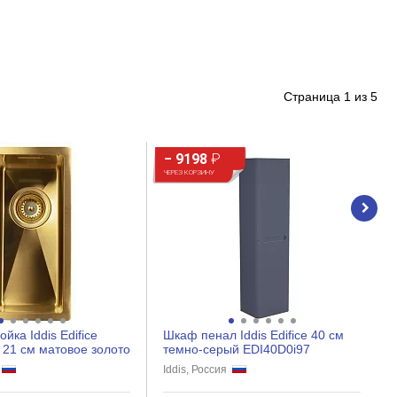
Страница
1
из
5
− 9198
₽
ЧЕРЕЗ КОРЗИНУ
йка Iddis Edifice
Шкаф пенал Iddis Edifice 40 см
 21 см матовое золото
темно-серый EDI40D0i97
я
Iddis, Россия