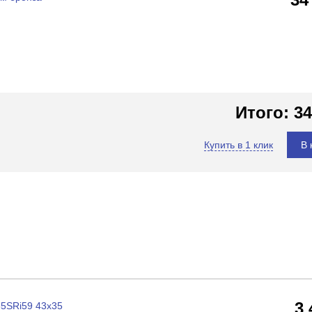
Итого:
34
Купить в 1 клик
В 
3
35SRi59 43x35