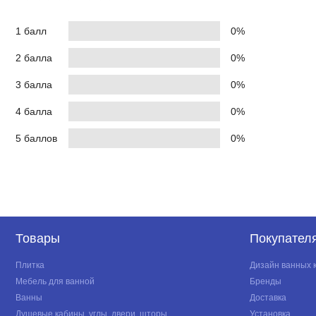
1 балл
0%
2 балла
0%
3 балла
0%
4 балла
0%
5 баллов
0%
Товары
Покупател
Плитка
Дизайн ванных 
Мебель для ванной
Бренды
Ванны
Доставка
Душевые кабины, углы, двери, шторы
Установка