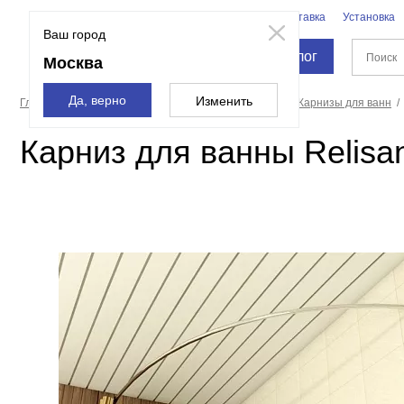
Бренды
Доставка
Установка
Москва
Ваш город
Каталог
Москва
Да, верно
Изменить
Главная страница
Полотенцесушители, карнизы
Карнизы для ванн
Карниз для ванны Relisa