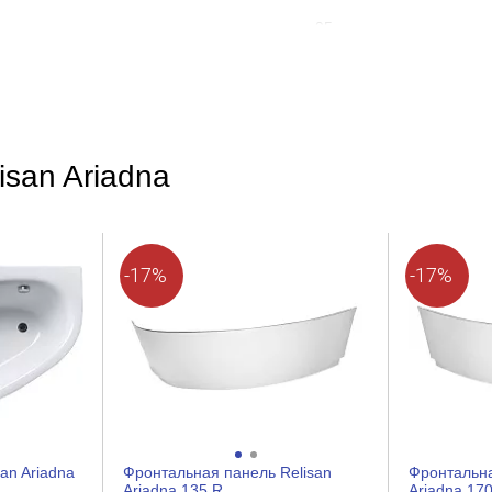
95
Хром
Угловая, Округлая
Глянцевое
Шурупы
isan Ariadna
-17%
-17%
an Ariadna
Фронтальная панель Relisan
Фронтальна
Ariadna 135 R
Ariadna 170