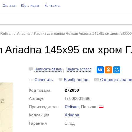
Оплата
Юр. лицам
Контакты
Relisan
Ariadna
Карниз для ванны Relisan Ariadna 145x95 см хром Гл000
n Ariadna 145x95 см хром 
Написать отзыв
Задать вопрос
Сравнить
В избранное
Отправить на по
Код товара
272650
Артикул
Гл000001696
Производитель
Relisan
, Польша
Коллекция
Ariadna
Гарантия
1 год