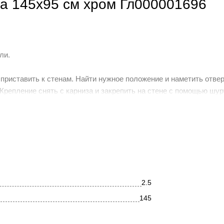
dna 145x95 см хром Гл000001696
али.
и приставить к стенам. Найти нужное положение и наметить отве
 Крепление снять с карниза и закрепить на стене с помощью шур
те с карнизом и установленными на нём декоративными отражате
6. Придвинуть декоративные отражатели вплотную к стене для 
ащайте внимание на комплектацию. Производитель оставляет з
 комплектацию или технологию изготовления изделия, не ухудш
х характеристик. Это не является недостатком товара.
2.5
145