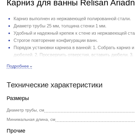
Карниз для ванны Relisan Aria
Карниз выполнен из нержавеющей полированной стали.
Диаметр трубы 25 мм, толщина стенки 1 мм.
Удобный и надежный крепеж к стене из нержавеющей ст
Строгое повторение конфигурации ванн.
Порядок установки карниза в ванной: 1. Собрать карниз 
дюбелей. 2. Просверлить отверстия, вставить дюбели. 3.
саморезов. 4. Закрепить на стене второе крепление вмес
Подробнее
Зафиксировать положение карниза стопорными винтами. 
должного внешнего вида изделия.
Технические характеристики
На фото могут быть отображены дополнительные опции, обр
право, без уведомления, вносить изменения в конструкцию,
Размеры
потребительских свойств, с целью улучшения его технически
Диаметр трубы, см
Минимальная длина, см
Прочие