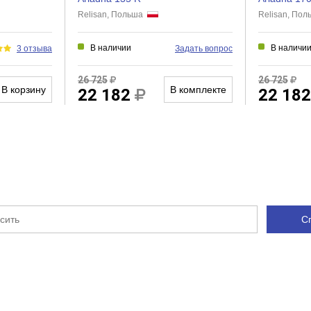
Relisan, Польша
Relisan, По
В наличии
В наличи
3 отзыва
Задать вопрос
26 725
26 725
В корзину
В комплекте
22 182
22 18
С