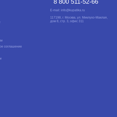
8 800 511-52-66
E-mail:
info@kupatika.ru
117198, г. Москва, ул. Миклухо-Маклая,
дом 8, стр. 3, офис 311
т
ли
ое соглашение
и