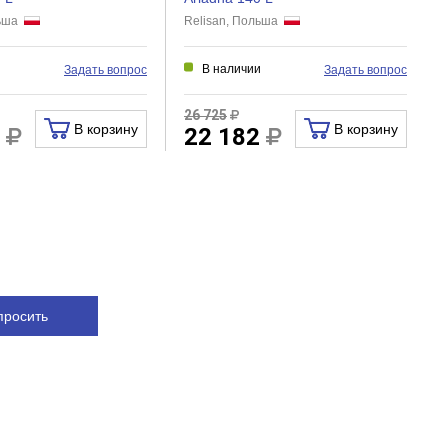
льша
Relisan, Польша
и
В наличии
Задать вопрос
Задать вопрос
26 725
В корзину
В корзину
2
22 182
просить