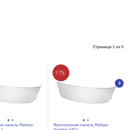
Страница
1
из
5
-17%
я панель Relisan
Фронтальная панель Relisan
 L
Ariadna 140 L