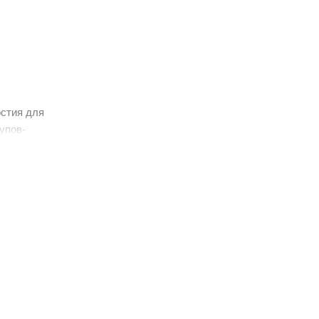
рстия для
упов-
лями. 5.
обеспечения
а собой
ающие его