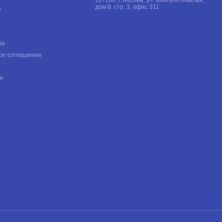
дом 8, стр. 3, офис 311
т
ли
ое соглашение
и