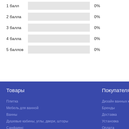
1 балл
0%
2 балла
0%
3 балла
0%
4 балла
0%
5 баллов
0%
Товары
Покупател
Плитка
Дизайн ванных 
Мебель для ванной
Бренды
Ванны
Доставка
Душевые кабины, углы, двери, шторы
Установка
Санфаянс
Оплата