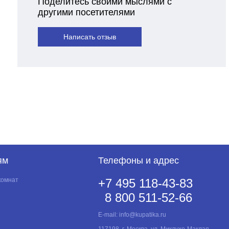
Поделитесь своими мыслями с
другими посетителями
Написать отзыв
ям
Телефоны и адрес
комнат
+7 495 118-43-83
8 800 511-52-66
E-mail:
info@kupatika.ru
117198, г. Москва, ул. Миклухо-Маклая,