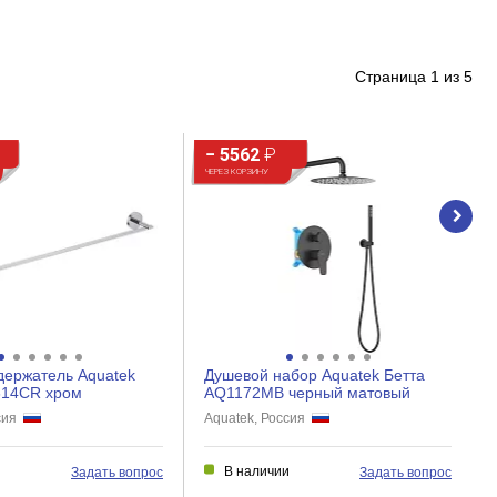
Страница
1
из
5
− 5562
₽
ЧЕРЕЗ КОРЗИНУ
держатель Aquatek
Душевой набор Aquatek Бетта
614CR хром
AQ1172MB черный матовый
ссия
Aquatek, Россия
и
В наличии
Задать вопрос
Задать вопрос