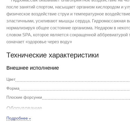
после занятий спортом, насыщает организм кислородом и у
физическое воздействие струи и температурное воздействи
эластичными, усиливают мышцы сердца. Гидромассажная ва
нормализируя общее состояние организма. Недаром в неко
словом SPA, которое является сокращенной аббревиатурой тр
означает «здоровье через воду»
Технические характеристики
Внешнее исполнение
Цвет
Форма
Плоские форсунки
Оборудование
Подробнее
Мощность, Вт
Управление