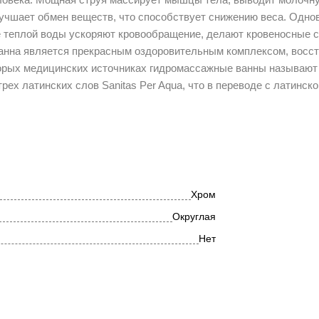
лучшает обмен веществ, что способствует снижению веса. Одно
е теплой воды ускоряют кровообращение, делают кровеносные 
нна является прекрасным оздоровительным комплексом, восст
торых медицинских источниках гидромассажные ванны называют
ех латинских слов Sanitas Per Aqua, что в переводе с латинско
Хром
Округлая
Нет
800
Пневматическое