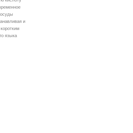
временное
сосуды
анавливая и
 коротким
го языка