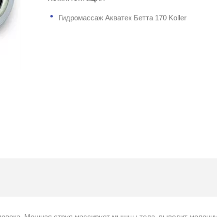
Гидромассаж Акватек Бетта 170 Koller
овека. Мощная струя массирует мышцы тела, выводит молочн