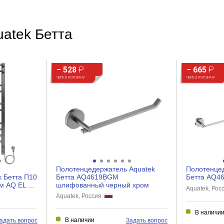
uatek Бетта
6
Пластик
− 528
₽
− 665
₽
ЧЕРЕЗ КОРЗИНУ
ЧЕРЕЗ КОРЗИНУ
Полотенцедержатель Aquatek
Полотенце
k Бетта П10
Бетта AQ4619BGM
Бетта AQ4
м AQ EL ...
шлифованный черный хром
Aquatek, Ро
Aquatek, Россия
В наличи
В наличии
адать вопрос
Задать вопрос