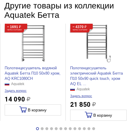
Другие товары из коллекции
Aquatek Бетта
− 1691
₽
− 4370
₽
ЧЕРЕЗ КОРЗИНУ
ЧЕРЕЗ КОРЗИНУ
Полотенцесушитель водяной
Полотенцесушитель
Aquatek Бетта П10 50x80 хром,
электрический Aquatek Бетта
AQ KRC1080CH
П10 50x90 quick touch, хром
AQ EL ...
Aquatek
Aquatek
Задать вопрос
Задать вопрос
14 090
21 850
В корзину
В корзину