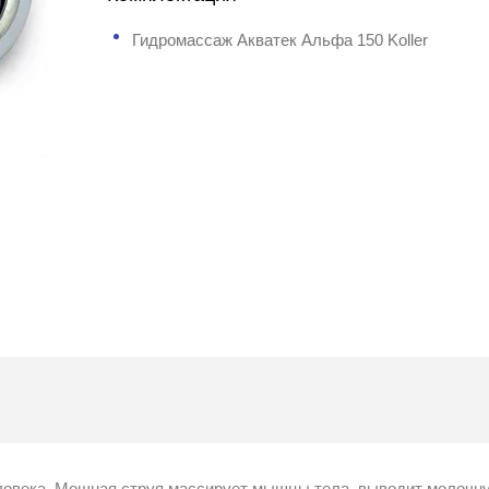
Гидромассаж Акватек Альфа 150 Koller
овека. Мощная струя массирует мышцы тела, выводит молочн