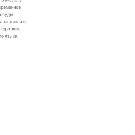
временное
сосуды
анавливая и
 коротким
го языка
ванны,