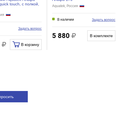
uick touch, с полкой,
Aquatek, Россия
ссия
В наличии
Задать вопрос
и
Задать вопрос
5 880
В комплекте
0
В корзину
просить