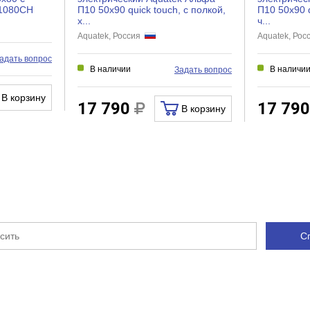
P1080CH
П10 50x90 quick touch, с полкой,
П10 50x90 q
х...
ч...
Aquatek, Россия
Aquatek, Ро
адать вопрос
В наличии
В наличи
Задать вопрос
В корзину
17 790
17 79
В корзину
С