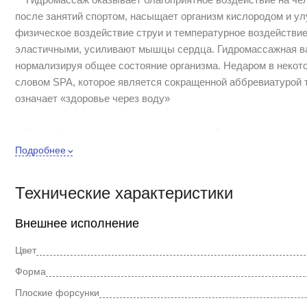
после занятий спортом, насыщает организм кислородом и у
физическое воздействие струи и температурное воздействи
эластичными, усиливают мышцы сердца. Гидромассажная ва
нормализируя общее состояние организма. Недаром в неко
словом SPA, которое является сокращенной аббревиатурой тр
означает «здоровье через воду»
Боковой гидромассаж Акватек Альтаир Premium, состоит из
отверстия водозабора и пневматической кнопки управления.
Подробнее
Технические характеристики
Внешнее исполнение
Цвет
Форма
Плоские форсунки