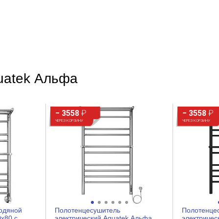
800
Пневматическое
uatek Альфа
6
Пластик
− 3558
₽
− 3558
₽
ЧЕРЕЗ КОРЗИНУ
ЧЕРЕЗ КОРЗИНУ
одяной
Полотенцесушитель
Полотенце
x80 с
электрический Aquatek Альфа
электричес