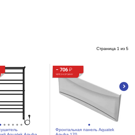
Страница
1
из
5
− 706
₽
ЧЕРЕЗ КОРЗИНУ
сушитель
Фронтальная панель Aquatek
кий Aquatek Альфа
Альфа 170