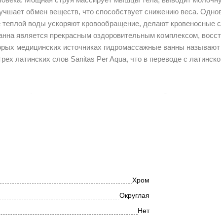
лучшает обмен веществ, что способствует снижению веса. Одно
е теплой воды ускоряют кровообращение, делают кровеносные 
нна является прекрасным оздоровительным комплексом, восст
торых медицинских источниках гидромассажные ванны называют
ех латинских слов Sanitas Per Aqua, что в переводе с латинско
 шести форсунок, которые устанавливаются в боковые стенки 
Хром
Округлая
Нет