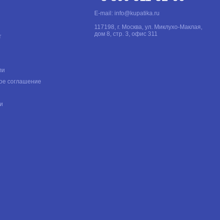
E-mail:
info@kupatika.ru
117198, г. Москва, ул. Миклухо-Маклая,
дом 8, стр. 3, офис 311
т
ли
ое соглашение
и