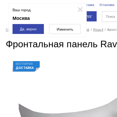
Бренды
Доставка
Установка
Москва
Ваш город
Каталог
Москва
Да, верно
Изменить
Главная страница
Ванны
Экраны для ванн
Ravak
Rosa II
Фронта
Фронтальная панель Rava
БЕСПЛАТНАЯ
ДОСТАВКА