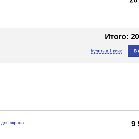
Итого:
20
Купить в 1 клик
В 
9
 для экрана