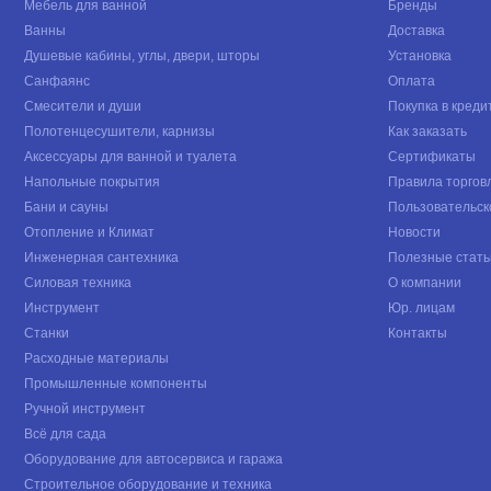
Мебель для ванной
Бренды
Ванны
Доставка
Радио
Душевые кабины, углы, двери, шторы
Установка
Часы
Санфаянс
Оплата
Телефон
Смесители и души
Покупка в креди
Полотенцесушители, карнизы
Как заказать
Подключение к аудио
Аксессуары для ванной и туалета
Сертификаты
Напольные покрытия
Правила торгов
Бани и сауны
Пользовательск
Отопление и Климат
Новости
Инженерная сантехника
Полезные стать
Силовая техника
О компании
Инструмент
Юр. лицам
Станки
Контакты
Расходные материалы
Промышленные компоненты
Ручной инструмент
Всё для сада
Оборудование для автосервиса и гаража
Строительное оборудование и техника