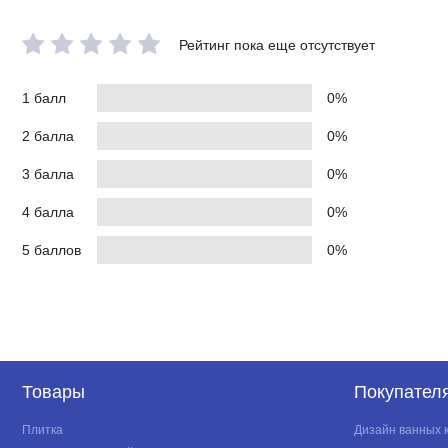
Хромотерапия
Ароматерапия
Рейтинг пока еще отсутствует
Озонирование
1 балл
0%
Полки
2 балла
0%
Зеркало
Тропический душ
3 балла
0%
Ручной душ
4 балла
0%
Телефон
5 баллов
0%
Подключение к аудио
Подсветка
Крыша
Вентиляция
Турецкая баня
Товары
Покупател
Финская сауна
Плитка
Дизайн ванных 
Инфракрасная сауна