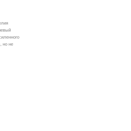
елия
иевый
силенного
, но не
ми и
отверстие.