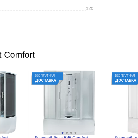
120
Угловая
Современный
Белый
t Comfort
Хром
Белый
БЕСПЛАТНАЯ
БЕСПЛАТНАЯ
Хром
ДОСТАВКА
ДОСТАВКА
Матовое
Матовое
Стекло
Матовое
fort
Душевой бокс Erlit Comfort
Душевой уго