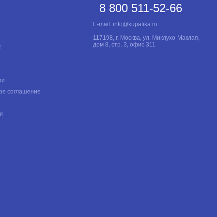
8 800 511-52-66
Нет
E-mail:
info@kupatika.ru
Нет
117198, г. Москва, ул. Миклухо-Маклая,
Нет
дом 8, стр. 3, офис 311
т
Нет
ли
ое соглашение
и