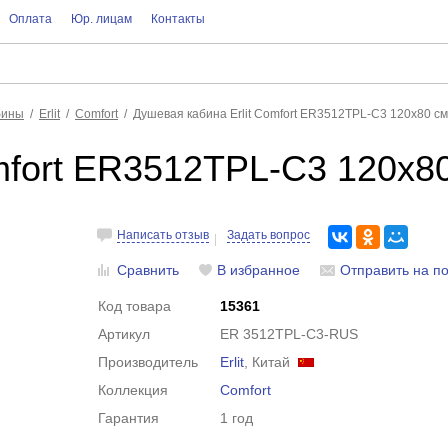
Оплата
Юр. лицам
Контакты
бины
Erlit
Comfort
Душевая кабина Erlit Comfort ER3512TPL-C3 120x80 см
mfort ER3512TPL-C3 120x8
Написать отзыв
Задать вопрос
Сравнить
В избранное
Отправить на по
Код товара
15361
Артикул
ER 3512TPL-C3-RUS
Производитель
Erlit
, Китай
Коллекция
Comfort
Гарантия
1 год