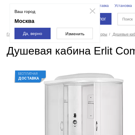
Бренды
Доставка
Установка
Москва
Ваш город
Каталог
Москва
Да, верно
Изменить
Главная страница
Душевые кабины, углы, двери, шторы
Душевые ка
Душевая кабина Erlit Co
БЕСПЛАТНАЯ
ДОСТАВКА