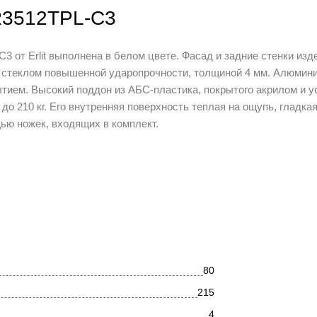
ER3512TPL-C3
от Erlit выполнена в белом цвете. Фасад и задние стенки изд
 стеклом повышенной ударопрочности, толщиной 4 мм. Алюмин
ием. Высокий поддон из АБС-пластика, покрытого акрилом и у
 210 кг. Его внутренняя поверхность теплая на ощупь, гладкая
ью ножек, входящих в комплект.
белый экран из пластика, с ребрами жесткости.
тангой и вмонтированным в потолок тропическим.
ромированными ручками укомплектованы качественными ролика
творок.
ифоном с заглушкой, которая открывает и закрывает сливное 
йлингом-ограждением.
80
215
4