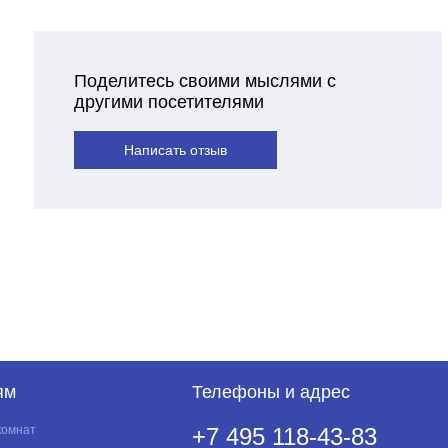
Нет
Нет
Нет
Поделитесь своими мыслями с
другими посетителями
Есть
Есть
Написать отзыв
Есть
Есть
Нет
Нет
Нет
Есть
Нет
Нет
ям
Телефоны и адрес
Нет
комнат
+7 495 118-43-83
Нет