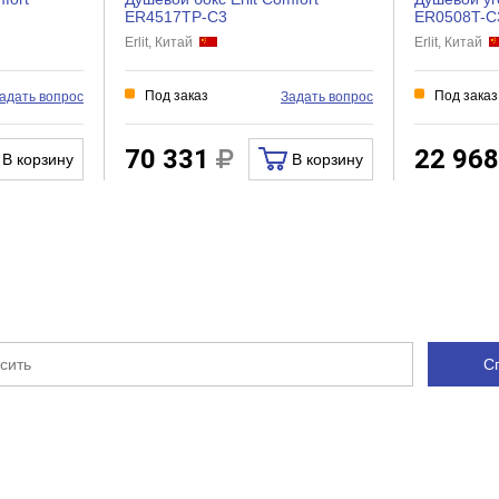
Есть
ER4517TP-C3
ER0508T-C
Erlit, Китай
Erlit, Китай
Есть
Раздвижная
Под заказ
Под заказ
адать вопрос
Задать вопрос
Глубокий
Стекло
70 331
22 96
В корзину
В корзину
Левый угол
Стекло
Матовое
Алюминий
Акрил
2
С
Спереди
Нет