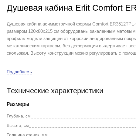
Душевая кабина Erlit Comfort 
Душевая кабина асимметричной формы Comfort ER3512ТPL-C3 
размером 120х80х215 см оборудованы закаленным матовым
профиль модели защищен от коррозии анодированным покрыт
металлическим каркасом, без деформации выдерживает вес до
скользкая. Высоту конструкции можно регулировать с помощ
Дополнительную устойчивость конструкции обеспечивает 
Подробнее
Кабина оснащена душем двух типов: ручным с душевой ш
Бесшумно и плавно закрывающиеся двери с удобными х
магнитной лентой, обеспечивающей плотное сцепление с
Технические характеристики
Поддон оборудован защищающим от неприятных запахов с
Изделие оснащено зеркалом и стеклянной полочкой с ре
Размеры
Глубина, см
Высота, см
Толщина стенок, мм