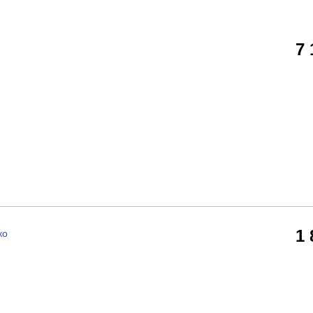
7
1
ко