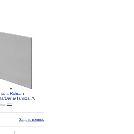
нель Relisan
da/Daria/Tamiza 70
льша
Задать вопрос