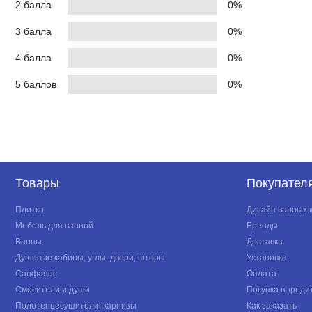
2 балла
0%
3 балла
0%
4 балла
0%
5 баллов
0%
Товары
Покупател
Плитка
Дизайн ванных 
Мебель для ванной
Бренды
Ванны
Доставка
Душевые кабины, углы, двери, шторы
Установка
Санфаянс
Оплата
Смесители и души
Покупка в креди
Полотенцесушители, карнизы
Как заказать