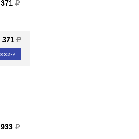
 371
 371
корзину
 933