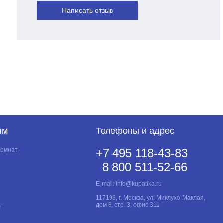
Написать отзыв
ям
Телефоны и адрес
комнат
+7 495 118-43-83
8 800 511-52-66
E-mail:
info@kupatika.ru
117198, г. Москва, ул. Миклухо-Маклая,
дом 8, стр. 3, офис 311
т