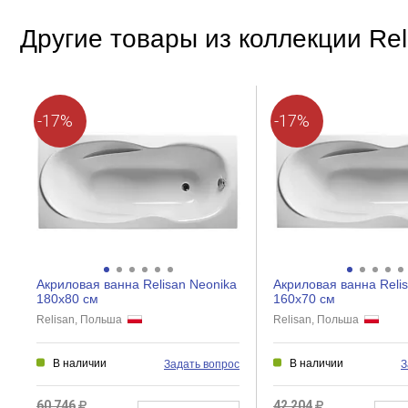
Другие товары из коллекции Rel
-17%
-17%
Акриловая ванна Relisan Neonika
Акриловая ванна Reli
180x80 см
160x70 см
Relisan, Польша
Relisan, Польша
В наличии
В наличии
Задать вопрос
З
60 746
42 204