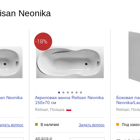
isan Neonika
-18%
san Neonika
Акриловая ванна Relisan Neonika
Боковая па
150x70 см
Neonika/La
Relisan, Польша
Relisan, По
В наличии
Под заказ
адать вопрос
Задать вопрос
40 919