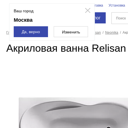
Бренды
Доставка
Установка
Москва
Ваш город
Каталог
Москва
Да, верно
Изменить
Главная страница
Ванны
Акриловые ванны
Relisan
Neonika
Акр
Акриловая ванна Relisan