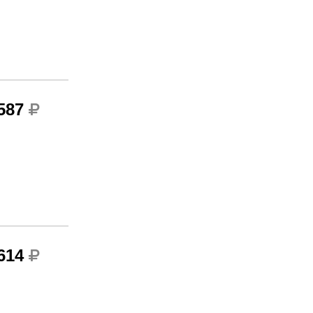
 587
 614