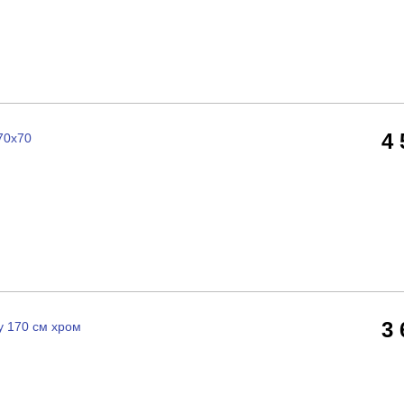
4
70x70
3
y 170 см хром