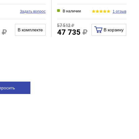
и
В наличии
Задать вопрос
1 отзыв
57 512
В комплекте
В корзину
2
47 735
просить