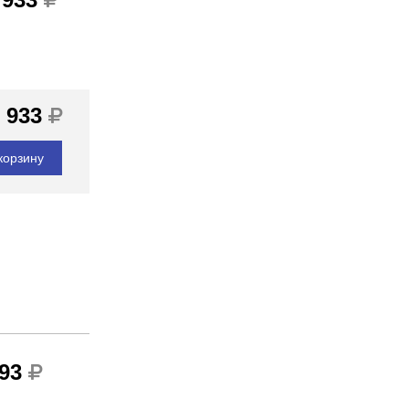
 933
корзину
293