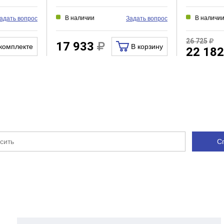
В наличии
В наличи
адать вопрос
Задать вопрос
26 725
17 933
комплекте
В корзину
22 18
С