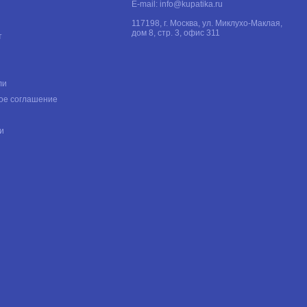
E-mail:
info@kupatika.ru
117198, г. Москва, ул. Миклухо-Маклая,
дом 8, стр. 3, офис 311
т
ли
ое соглашение
и