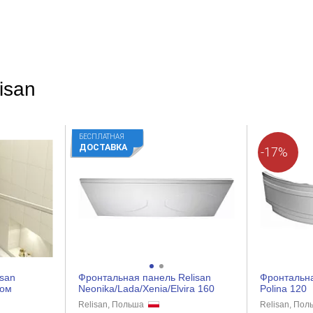
isan
БЕСПЛАТНАЯ
ДОСТАВКА
-17%
isan
Фронтальная панель Relisan
Фронтальна
ром
Neonika/Lada/Xenia/Elvira 160
Polina 120
Relisan, Польша
Relisan, По