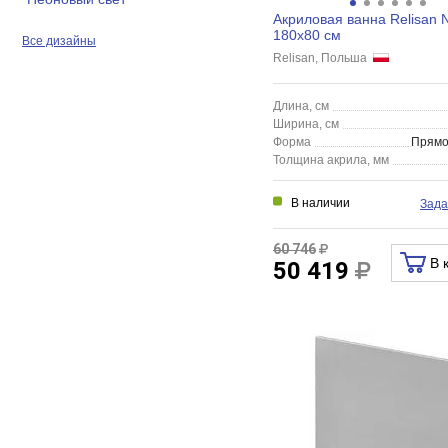
Акриловая ванна Relisan 
180x80 см
Все дизайны
Relisan, Польша
Длина, см
Ширина, см
Форма
Прямо
Толщина акрила, мм
В наличии
Зада
60 746
В 
50 419