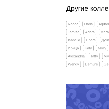
Другие колле
Neona
Daria
Aquar
Tamiza
Adara
Мега
Isabella
Прага
Дун
Ибица
Katy
Molly
Alexandria
Taffy
Vi
Wendy
Demure
Gel