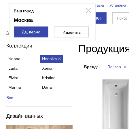
Бренды
Доставка
Установка
Москва
Ваш город
Каталог
Москва
Да, верно
Изменить
Главная страница
Бренды
Relisan
Neonika
Продукция
Коллекции
Neona
Neonika
Бренд:
Relisan
Lada
Xenia
Elvira
Kristina
Marina
Daria
Все
Дизайн ванных