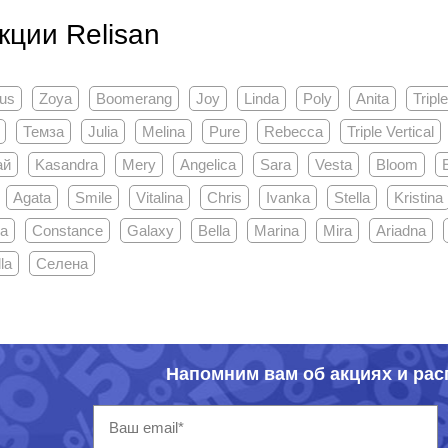
кции Relisan
ius
Zoya
Boomerang
Joy
Linda
Poly
Anita
Tripl
Темза
Julia
Melina
Pure
Rebecca
Triple Vertical
ай
Kasandra
Mery
Angelica
Sara
Vesta
Bloom
Agata
Smile
Vitalina
Chris
Ivanka
Stella
Kristina
va
Constance
Galaxy
Bella
Marina
Mira
Ariadna
la
Селена
Напомним вам об акциях и ра