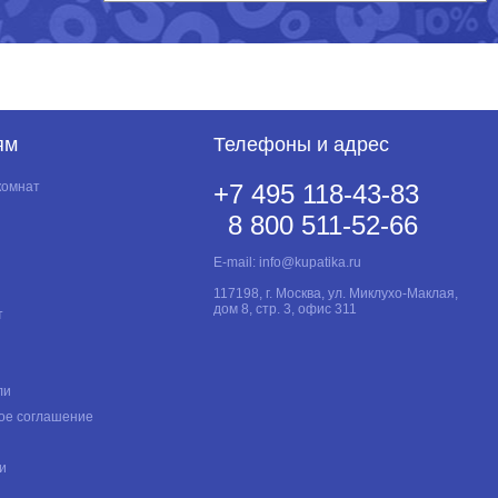
ям
Телефоны и адрес
комнат
+7 495 118-43-83
8 800 511-52-66
E-mail:
info@kupatika.ru
117198, г. Москва, ул. Миклухо-Маклая,
дом 8, стр. 3, офис 311
т
ли
ое соглашение
и