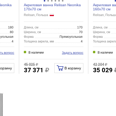
Neonika
Акриловая ванна Relisan Neonika
Акриловая ва
170x70 см
160x70 см
Relisan, Польша
Relisan, Поль
180
Длина, см
170
Длина, см
80
Ширина, см
70
Ширина, см
угольная
Форма
Прямоугольная
Форма
4
Толщина акрила, мм
4
Толщина акрил
В наличии
В наличии
ть вопрос
Задать вопрос
45 025
42 204
корзину
В корзину
37 371
35 029