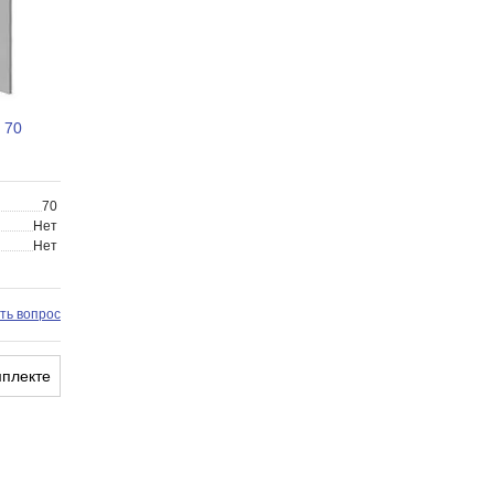
 70
70
Нет
Нет
ть вопрос
мплекте