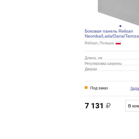
Боковая панель Relisan
Neonika/Lada/Daria/Tamiza
Relisan, Польша
Длина, см
Регулировка ширины
Дверки
Под заказ
Зада
7 131
В ко