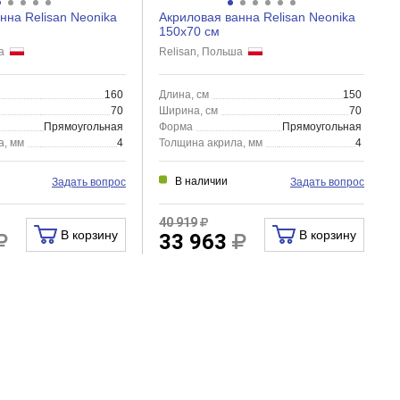
нна Relisan Neonika
Акриловая ванна Relisan Neonika
150x70 см
ша
Relisan, Польша
160
Длина, см
150
70
Ширина, см
70
Прямоугольная
Форма
Прямоугольная
а, мм
4
Толщина акрила, мм
4
В наличии
Задать вопрос
Задать вопрос
40 919
В корзину
В корзину
33 963