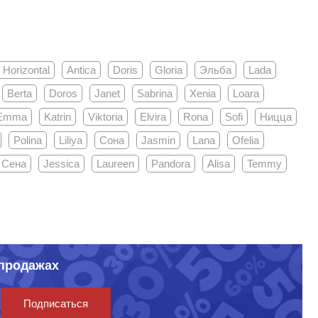
e Horizontal
Antica
Doris
Gloria
Эльба
Lada
Berta
Doros
Janet
Sabrina
Xenia
Loara
Emma
Katrin
Viktoria
Elvira
Rona
Sofi
Ницца
Polina
Liliya
Сона
Jasmin
Lana
Ofelia
Сена
Jessica
Laureen
Pandora
Alisa
Temmy
спродажах
Подписаться