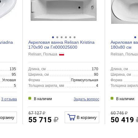
riadna
Акриловая ванна Relisan Kristina
Акриловая ва
170x90 см Гл000025600
180x80 см
Relisan, Польша
Relisan, Поль
135
Длина, см
170
Длина, см
95
Ширина, см
90
Ширина, см
Угловая
Форма
Прямоугольная
Форма
5
Толщина акрила, мм
4
Толщина акрил
В наличии
В наличии
3 отзыва
Задать вопрос
67 127
60 746
корзину
В корзину
55 715
50 419