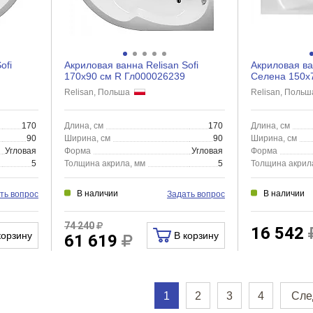
ofi
Акриловая ванна Relisan Sofi
Акриловая ва
170x90 см R Гл000026239
Селена 150х
Relisan, Польша
Relisan, Поль
170
Длина, см
170
Длина, см
90
Ширина, см
90
Ширина, см
Угловая
Форма
Угловая
Форма
5
Толщина акрила, мм
5
Толщина акрил
В наличии
В наличии
ть вопрос
Задать вопрос
74 240
16 542
корзину
В корзину
61 619
1
2
3
4
Сле