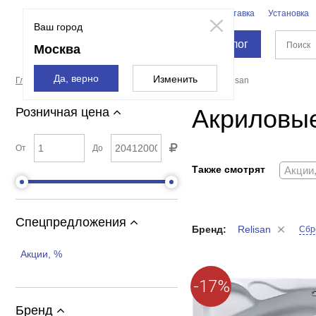
Бренды
Доставка
Установка
Москва
Ваш город
Каталог
Москва
Да, верно
Изменить
Главная страница
Ванны
Акриловые ванны
Relisan
Акриловые
Розничная цена
От
До
Также смотрят
Акции
Спецпредложения
Бренд:
Relisan
Сбр
Акции, %
-17%
Бренд