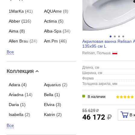
1MarKa (41)
AQUAme (8)
Abber (116)
Actima (5)
Aima (8)
Alba-Spa (34)
Allen Brau (24)
Am.Pm (46)
Акриловая ванна Relisan A
135x95 см L
Все
Relisan, Польша
Длина, см
Коллекция
Ширина, см
Форма
Толщина акрила, мм
Adara (4)
Aquarius (2)
Ariadna (14)
Bella (1)
В наличии
Daria (1)
Elvira (3)
55 629
Isabella (2)
Katrin (2)
В 
46 172
Все