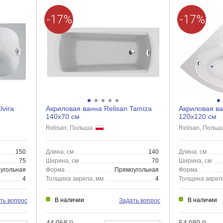
-17%
-17%
lvira
Акриловая ванна Relisan Tamiza
Акриловая ва
140x70 см
120x120 см
Relisan, Польша
Relisan, Поль
150
Длина, см
140
Длина, см
75
Ширина, см
70
Ширина, см
угольная
Форма
Прямоугольная
Форма
4
Толщина акрила, мм
4
Толщина акрил
В наличии
В наличии
ть вопрос
Задать вопрос
44 068
54 989