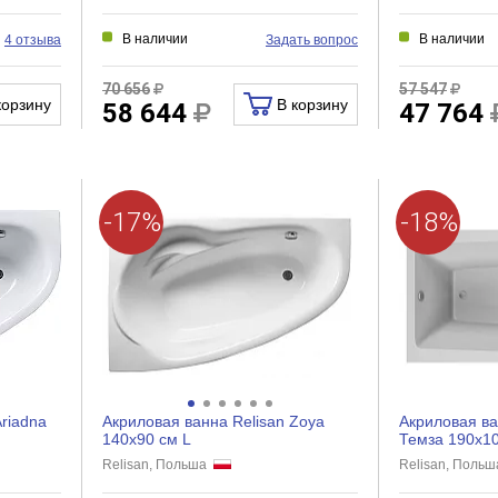
В наличии
В наличии
4 отзыва
Задать вопрос
70 656
57 547
корзину
В корзину
58 644
47 764
-17%
-18%
riadna
Акриловая ванна Relisan Zoya
Акриловая ва
140x90 см L
Темза 190x1
Relisan, Польша
Relisan, Поль