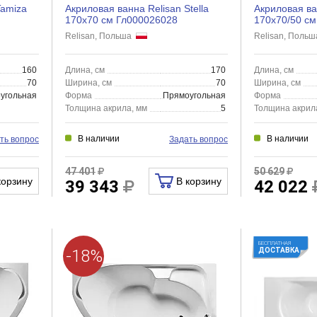
Tamiza
Акриловая ванна Relisan Stella
Акриловая ва
170х70 см Гл000026028
170х70/50 см
Relisan, Польша
Relisan, Поль
160
Длина, см
170
Длина, см
70
Ширина, см
70
Ширина, см
угольная
Форма
Прямоугольная
Форма
Толщина акрила, мм
5
Толщина акрил
В наличии
В наличии
ть вопрос
Задать вопрос
47 401
50 629
корзину
В корзину
39 343
42 022
БЕСПЛАТНАЯ
-18%
ДОСТАВКА