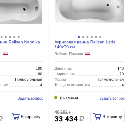
нна Relisan Neonika
Акриловая ванна Relisan Lada
140x70 см
ша
Relisan, Польша
180
Длина, см
140
80
Ширина, см
70
Прямоугольная
Форма
Прямоугольная
а, мм
4
Толщина акрила, мм
4
В наличии
Задать вопрос
Задать вопрос
40 282
В корзину
В корзину
33 434