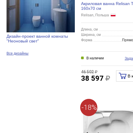
Акриловая ванна Relisan 
160x70 см
Relisan, Польша
Длина, см
Ширина, см
Дизайн-проект ванной комнаты
Форма
Прямо
"Неоновый свет"
Все дизайны
В наличии
Зада
46 502
В 
38 597
-18%