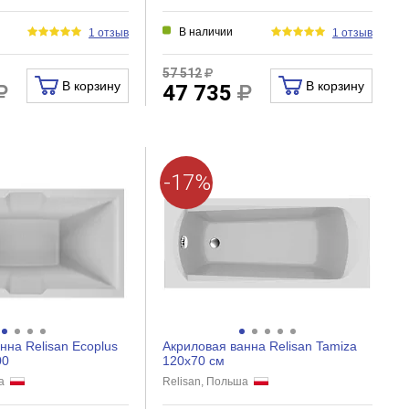
В наличии
1 отзыв
1 отзыв
57 512
В корзину
В корзину
47 735
-17%
нна Relisan Ecoplus
Акриловая ванна Relisan Tamiza
00
120x70 см
ша
Relisan, Польша