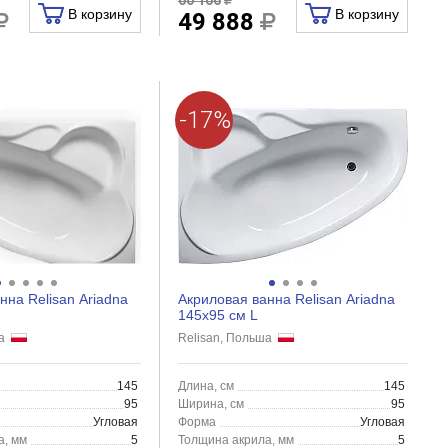
В корзину
В корзину
49 888
-17%
нна Relisan Ariadna
Акриловая ванна Relisan Ariadna
145x95 см L
ша
Relisan, Польша
145
Длина, см
145
95
Ширина, см
95
Угловая
Форма
Угловая
а, мм
5
Толщина акрила, мм
5