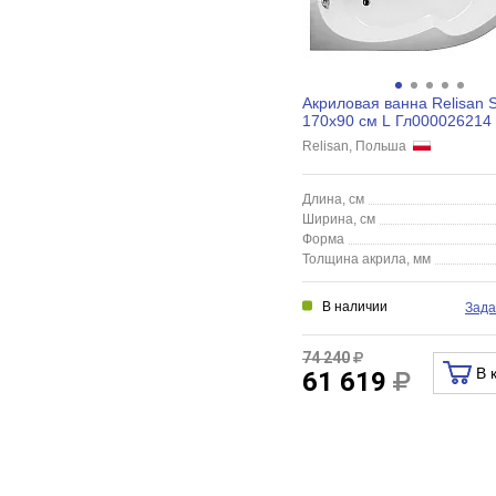
Акриловая ванна Relisan S
170x90 см L Гл000026214
Relisan, Польша
Длина, см
Ширина, см
Форма
Толщина акрила, мм
В наличии
Зада
74 240
В 
61 619