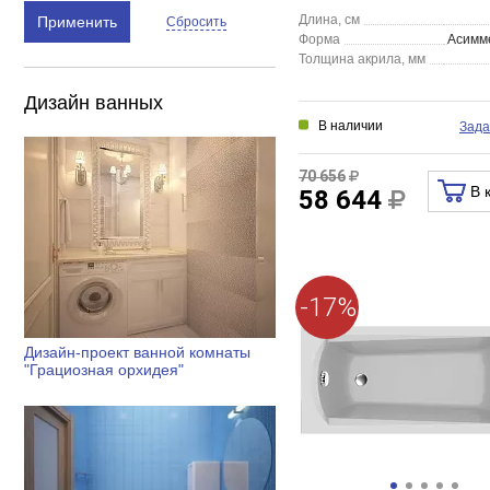
Длина, см
Применить
Сбросить
Форма
Асимм
Толщина акрила, мм
Дизайн ванных
В наличии
Зада
70 656
В 
58 644
-17%
Дизайн-проект ванной комнаты
"Грациозная орхидея"