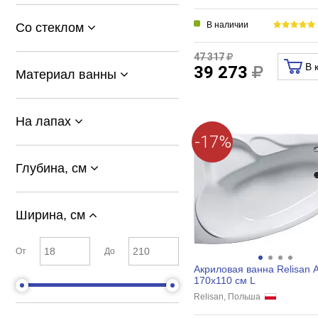
В наличии
Со стеклом
47 317
В 
39 273
Материал ванны
На лапах
-17%
Глубина, см
Ширина, см
От
До
Акриловая ванна Relisan A
170x110 см L
Relisan, Польша