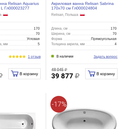
нна Relisan Aquarius
Акриловая ванна Relisan Sabrina
 L Гл000023277
170x70 см Гл000024804
ша
Relisan, Польша
170
Длина, см
170
70
Ширина, см
70
Угловая
Форма
Прямоугольная
а, мм
5
Толщина акрила, мм
4
В наличии
1 отзыв
Задать вопрос
48 045
В корзину
В корзину
39 877
-17%