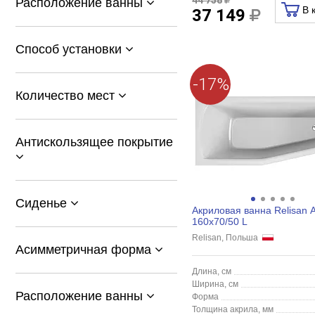
Расположение ванны
В 
37 149
Способ установки
-17%
Количество мест
Антискользящее покрытие
Сиденье
Акриловая ванна Relisan A
160x70/50 L
Relisan, Польша
Асимметричная форма
Длина, см
Ширина, см
Расположение ванны
Форма
Толщина акрила, мм