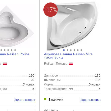
-17%
нна Relisan Polina
Акриловая ванна Relisan Mira
135x135 см
ша
Relisan, Польша
120
Длина, см
135
120
Ширина, см
135
Угловая
Форма
Угловая
а, мм
5
Толщина акрила, мм
5
В наличии
Задать вопрос
Задать вопрос
60 106