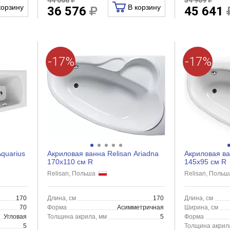
корзину
В корзину
36 576
45 641
-17%
-17%
quarius
Акриловая ванна Relisan Ariadna
Акриловая ва
170x110 см R
145x95 см R
Relisan, Польша
Relisan, Поль
170
Длина, см
170
Длина, см
70
Форма
Асимметричная
Ширина, см
Угловая
Толщина акрила, мм
5
Форма
5
Толщина акрил