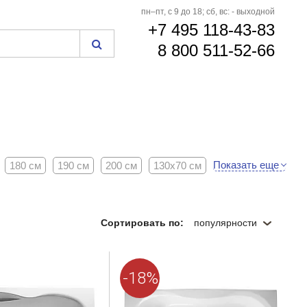
пн–пт, с 9 до 18; сб, вс: - выходной
+7 495 118-43-83
8 800 511-52-66
Показать еще
180 см
190 см
200 см
130х70 см
Сортировать по:
популярности
-18%