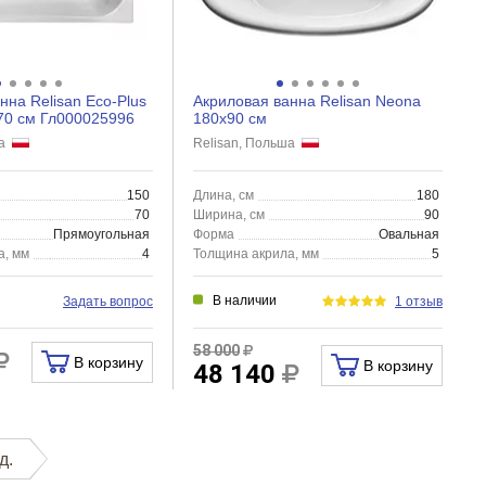
нна Relisan Eco-Plus
Акриловая ванна Relisan Neona
70 см Гл000025996
180x90 см
ша
Relisan, Польша
150
Длина, см
180
70
Ширина, см
90
Прямоугольная
Форма
Овальная
а, мм
4
Толщина акрила, мм
5
В наличии
Задать вопрос
1 отзыв
58 000
В корзину
В корзину
48 140
д.