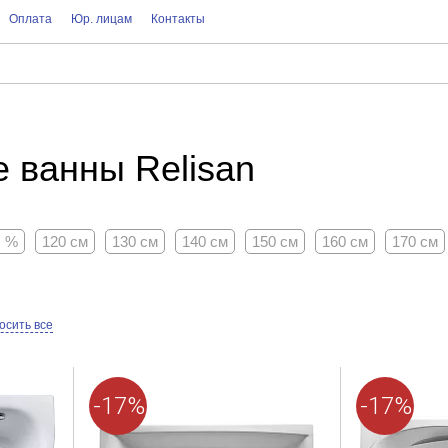
Оплата
Юр. лицам
Контакты
 ванны Relisan
, %
120 см
130 см
140 см
150 см
160 см
170 см
осить все
-17%
-17%