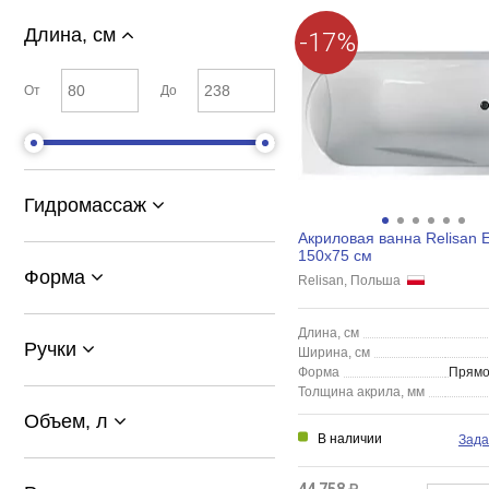
Длина, см
-17%
От
До
Гидромассаж
Акриловая ванна Relisan E
150x75 см
Форма
Relisan, Польша
Длина, см
Ручки
Ширина, см
Форма
Прямо
Толщина акрила, мм
Объем, л
В наличии
Зада
44 758