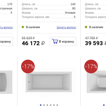
170
Длина, см
140
Длина, см
етричная
Ширина, см
90
Ширина, см
5
Форма
Угловая
Форма
Толщина акрила, мм
5
Толщина акрил
В наличии
В наличии
ть вопрос
Задать вопрос
55 629
47 703
корзину
В корзину
46 172
39 593
-17%
-17%