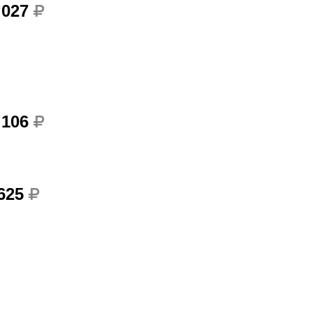
 027
 106
 625