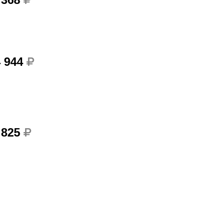
4 944
 825