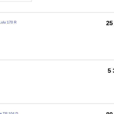
25
ulu 170 R
5
e TP 104 D