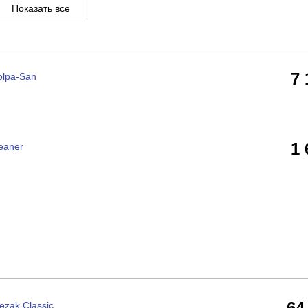
Показать все
7
olpa-San
1
eaner
64
ezak Classic