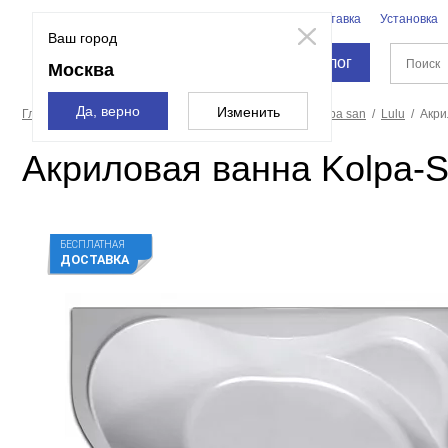
Бренды
Доставка
Установка
Москва
Ваш город
Каталог
Москва
Да, верно
Изменить
Главная страница
Ванны
Акриловые ванны
Kolpa san
Lulu
Акри
Акриловая ванна Kolpa-S
БЕСПЛАТНАЯ
ДОСТАВКА