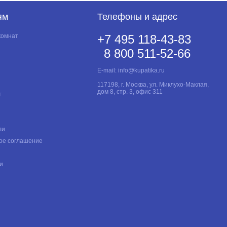
ям
Телефоны и адрес
комнат
+7 495 118-43-83
8 800 511-52-66
E-mail:
info@kupatika.ru
117198, г. Москва, ул. Миклухо-Маклая,
дом 8, стр. 3, офис 311
т
ли
ое соглашение
и