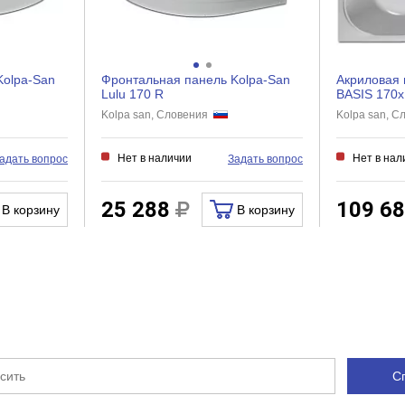
Kolpa-San
Фронтальная панель Kolpa-San
Акриловая 
Lulu 170 R
BASIS 170x
Kolpa san, Словения
Kolpa san, 
Нет в наличии
Нет в нал
адать вопрос
Задать вопрос
25 288
109 6
В корзину
В корзину
С