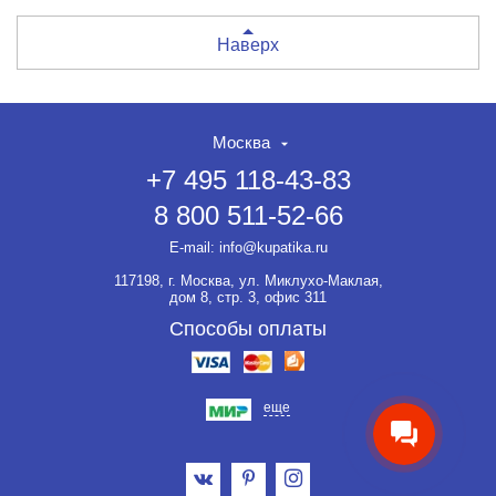
Наверх
Москва
+7 495 118-43-83
8 800 511-52-66
НЕТ СКИДКИ НА ТОВАР?!
ОФОРМЛЯЙТЕ ЗАКАЗ И
E-mail:
info@kupatika.ru
ВЫ ПОЛУЧИТЕ ЕЁ ДО 20%
117198, г. Москва, ул. Миклухо-Маклая,
Если товар не участвует ни в
дом 8, стр. 3, офис 311
какой акции, оформляйте
заказ и мы предоставим на
Способы оплаты
него скидку до 20%.
еще