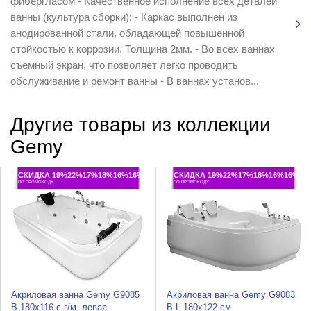
фибергласом - Качественное исполнение всех деталей
ванны (культура сборки): - Каркас выполнен из
анодированной стали, обладающей повышенной
стойкостью к коррозии. Толщина 2мм. - Во всех ваннах
съемный экран, что позволяет легко проводить
обслуживание и ремонт ванны - В ваннах установ...
Другие товары из коллекции
Gemy
СКИДКА 19%22%17%18%16%16%
СКИДКА 19%22%17%18%16%16%
ПО ПРОМОКОДУ
ПО ПРОМОКОДУ
Акриловая ванна Gemy G9085
Акриловая ванна Gemy G9083
B 180x116 с г/м, левая
B L 180x122 см