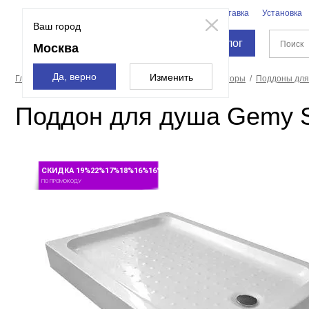
Бренды
Доставка
Установка
Москва
Ваш город
Каталог
Москва
Да, верно
Изменить
Главная страница
Душевые кабины, углы, двери, шторы
Поддоны для
Поддон для душа Gemy 
СКИДКА 19%22%17%18%16%16%
ПО ПРОМОКОДУ