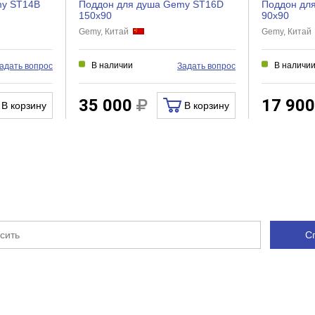
my ST14B
Поддон для душа Gemy ST16D
Поддон дл
150x90
90x90
Gemy, Китай
Gemy, Кита
В наличии
В наличи
адать вопрос
Задать вопрос
35 000
17 90
В корзину
В корзину
С