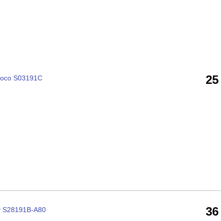
25
coco S03191C
36
y S28191B-A80