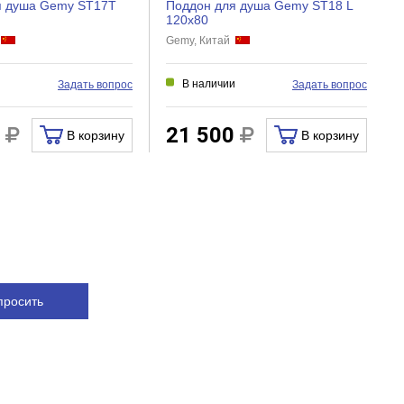
я душа Gemy ST17T
Поддон для душа Gemy ST18 L
120x80
й
Gemy, Китай
и
В наличии
Задать вопрос
Задать вопрос
0
21 500
В корзину
В корзину
просить