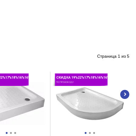
Страница
1
из
5
22%17%18%16%16%
СКИДКА 19%22%17%18%16%16%
ПО ПРОМОКОДУ