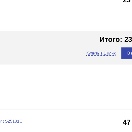
Итого:
23
Купить в 1 клик
В 
47
nt S25191C