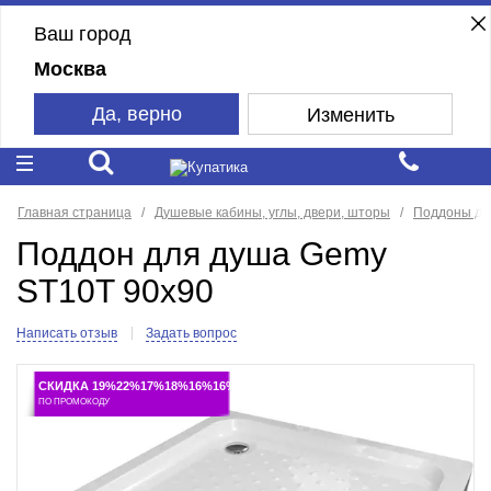
Ваш город
Москва
Да, верно
Изменить
Главная страница
Душевые кабины, углы, двери, шторы
Поддоны дл
Поддон для душа Gemy
ST10T 90x90
Написать отзыв
Задать вопрос
СКИДКА 19%22%17%18%16%16%
ПО ПРОМОКОДУ