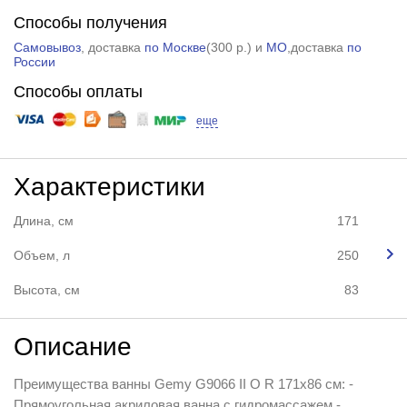
Способы получения
Самовывоз
, доставка
по Москве
(
300 р.
) и
МО
,доставка
по
России
Способы оплаты
еще
Характеристики
Длина, см
171
Объем, л
250
Высота, см
83
Описание
Преимущества ванны Gemy G9066 II O R 171x86 см: -
Прямоугольная акриловая ванна с гидромассажем -