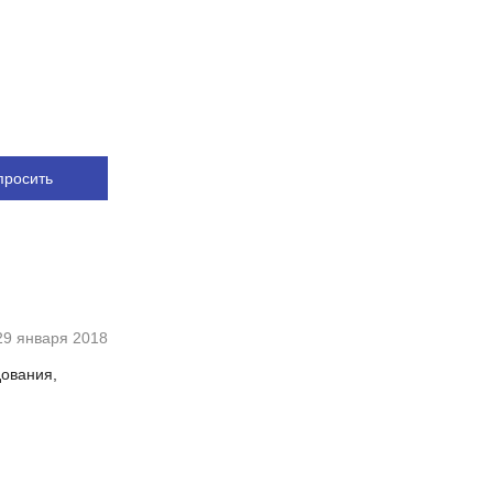
просить
29 января 2018
дования,