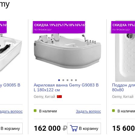
К стене
emy
Прямоугольная
Современный
6%16%
СКИДКА 19%22%17%18%16%16%
СКИДКА 19%
Нет
ПО ПРОМОКОДУ
ПО ПРОМОКОДУ
Левый угол
Есть
Нет
Есть
y G9085 B
Акриловая ванна Gemy G9083 B
Поддон дл
Нет
L 180x122 см
80x80
Gemy, Китай
Gemy, Кита
Нет
Нет
В наличии
В наличи
адать вопрос
Задать вопрос
Нет
162 000
15 60
В корзину
В корзину