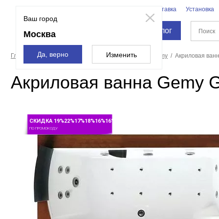
Бренды
Доставка
Установка
Москва
Ваш город
Каталог
Москва
Да, верно
Изменить
Главная страница
Ванны
Акриловые ванны
Gemy
Акриловая ванн
Акриловая ванна Gemy G9
СКИДКА 19%22%17%18%16%16%
ПО ПРОМОКОДУ