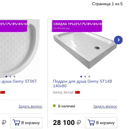
Страница
1
из
5
22%17%18%16%16%
СКИДКА 19%22%17%18%16%16%
ПО ПРОМОКОДУ
я душа Gemy ST06T
Поддон для душа Gemy ST14B
140x80
й
Gemy, Китай
и
В наличии
Задать вопрос
Задать вопрос
0
28 100
В корзину
В корзину