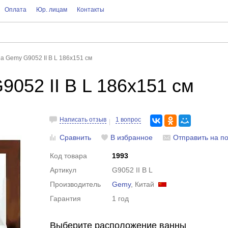
Оплата
Юр. лицам
Контакты
а Gemy G9052 II B L 186x151 см
052 II B L 186x151 см
Написать отзыв
1 вопрос
Сравнить
В избранное
Отправить на по
Код товара
1993
Артикул
G9052 II B L
Производитель
Gemy
, Китай
Гарантия
1 год
Выберите расположение ванны