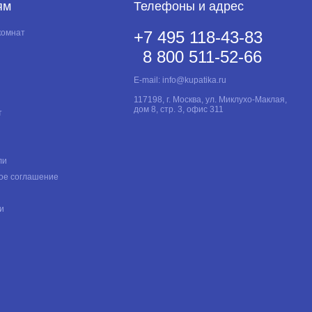
ям
Телефоны и адрес
комнат
+7 495 118-43-83
8 800 511-52-66
E-mail:
info@kupatika.ru
117198, г. Москва, ул. Миклухо-Маклая,
дом 8, стр. 3, офис 311
т
ли
ое соглашение
и