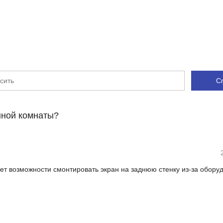
1
Нет
Нет
С
нной комнаты?
нет возможности смонтировать экран на заднюю стенку из-за обору